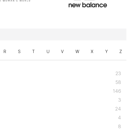
R
S
T
U
V
W
X
Y
Z
23
58
146
3
24
4
8