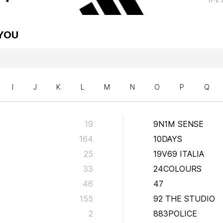
 YOU
I
J
K
L
M
N
O
P
Q
19
9N1M SENSE
164
10DAYS
25
19V69 ITALIA
33
24COLOURS
46
47
155
92 THE STUDIO
2
883POLICE