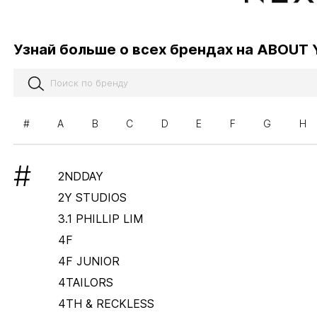
Узнай больше о всех брендах на ABOUT
#
A
B
C
D
E
F
G
H
#
2NDDAY
2Y STUDIOS
3.1 PHILLIP LIM
4F
4F JUNIOR
4TAILORS
4TH & RECKLESS