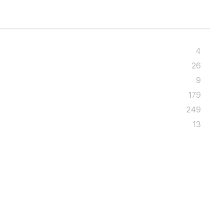
4
26
9
179
249
13
4
34
N
3
325
73
331