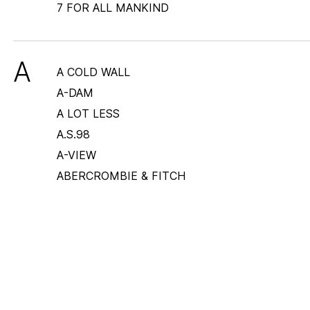
7 FOR ALL MANKIND
A
A COLD WALL
A-DAM
A LOT LESS
A.S.98
A-VIEW
ABERCROMBIE & FITCH
ABOJ ADEJ
ABOUT EVERYONE
ABOUT YOU
ABOUT YOU CURVY
ABOUT YOU LIMITED
ABOUT YOU REBIRTH STUDIOS