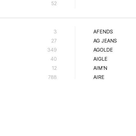
52
3
AFENDS
27
AG JEANS
349
AGOLDE
40
AIGLE
12
AIM'N
788
AIRE
33
AKARDO
6
ALDO
5815
ALIFE AND KICKI
206
ALIFE & KICKIN
58
ALIGNE
53
ALLSAINTS