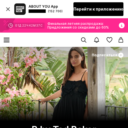
ABOUT YOU App
Перейти к приложению
(152 700)
Финальная летняя распродажа:
01
Д
22
Ч
42
М
35
С
Предложения со скидками до 60%
Подписаться