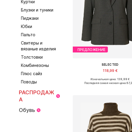
Куртки
Блузки и туники
Пиджаки
Юбки
Пальто
Свитеры и
вязаные изделия
ПРЕДЛОЖЕНИЕ
Толстовки
SELECTED
Комбинезоны
118,99 €
Плюс сайз
Изначальная цена: 139,99 €
Доступные размеры: 34, 36, 38, 40,
Поводы
Последняя самая низкая цена:
87,2
Добавить в корзин
РАСПРОДАЖ
А
Обувь