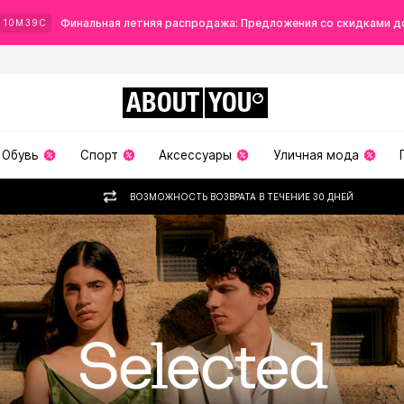
Финальная летняя распродажа: Предложения со скидками д
Ч
10
М
37
С
ABOUT
YOU
Обувь
Спорт
Аксессуары
Уличная мода
ВОЗМОЖНОСТЬ ВОЗВРАТА В ТЕЧЕНИЕ 30 ДНЕЙ