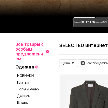
SELECTED
SE
Все товары с
SELECTED интернет
особым
предложени
ем
Цена
Распродажа
Одежда
НОВИНКИ
Платья
Топы и майки
Джинсы
Штаны