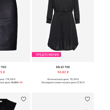
ПРЕДЛОЖЕНИЕ
CTED
SELECTED
75 €
50,92 €
ена: 179,99 €
Изначальная цена: 79,99 €
34, 36, 38, 40, 42
Доступные размеры: 34, 36, 38, 40, 42, 44
кая цена:
72,00 €
-4%
Последняя самая низкая цена:
47,92 €
в корзину
Добавить в корзину