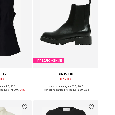
ПРЕДЛОЖЕНИЕ
CTED
SELECTED
18 €
87,20 €
ена: 89,90 €
Изначальная цена: 129,99 €
ры: XS, S, M, L
Доступные размеры: 37
ая цена:
74,90 €
-25%
Последняя самая низкая цена:
39,92 €
в корзину
Добавить в корзину