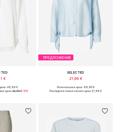
ПРЕДЛОЖЕНИЕ
CTED
SELECTED
41 €
21,96 €
ена: 49,99 €
Изначальная цена: 69,90 €
S, S, M, L, XL, XXL
Доступные размеры: XS, S, M, L
кая цена:
44,90 €
-10%
Последняя самая низкая цена:
21,96 €
в корзину
Добавить в корзину