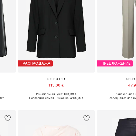
РАСПРОДАЖА
ПРЕДЛОЖЕНИЕ
SELECTED
SELE
115,00 €
47,
Изначальная цена: 139,99 €
Изначальная ц
 42, 44
Доступные размеры: 34, 36, 38, 40, 42, 44
0 €
Последняя самая низкая цена:
100,00 €
Последняя самая ни
у
Добавить в корзину
Добавить 