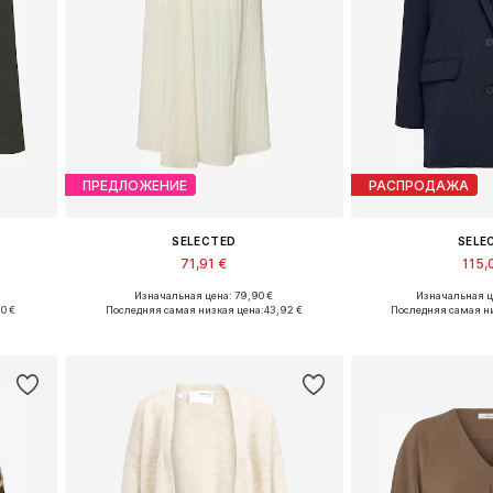
ПРЕДЛОЖЕНИЕ
РАСПРОДАЖА
SELECTED
SELE
71,91 €
115,
Изначальная цена: 79,90 €
Изначальная ц
 42, 44
Доступные размеры: 34, 36, 38, 40
Доступные размеры: 34
0 €
Последняя самая низкая цена:
43,92 €
Последняя самая н
у
Добавить в корзину
Добавить 