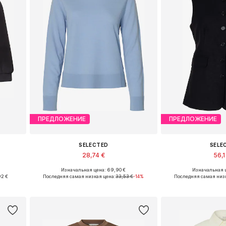
ПРЕДЛОЖЕНИЕ
ПРЕДЛОЖЕНИЕ
SELECTED
SELE
28,74 €
56,
+
1
Изначальная цена: 69,90 €
Изначальная ц
, XL
Доступные размеры: XS, S, M, L, XL, XXL
Доступные разме
92 €
Последняя самая низкая цена:
33,53 €
-14%
Последняя самая низк
у
Добавить в корзину
Добавить 