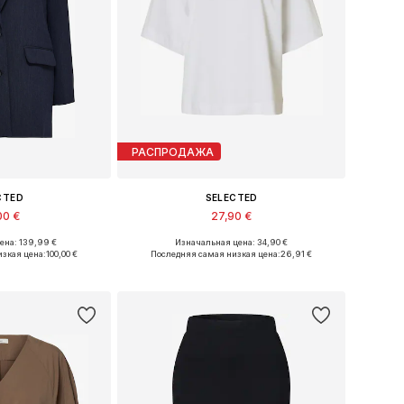
РАСПРОДАЖА
CTED
SELECTED
00 €
27,90 €
+
2
ена: 139,99 €
Изначальная цена: 34,90 €
, 36, 38, 40, 42, 44
Доступные размеры: XS, S, M, L, XL
изкая цена:
100,00 €
Последняя самая низкая цена:
26,91 €
в корзину
Добавить в корзину