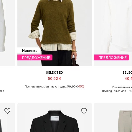
Новинка
ПРЕДЛОЖЕНИЕ
ПРЕДЛОЖЕНИЕ
SELECTED
SELE
50,92 €
40,
Последняя самая низкая цена:
+
5
59,90 €
-15%
Изначальная ц
L, XXL
Доступные размеры: XS, S, M, L, XL
Доступные размеры: X
91 €
Последняя самая низ
у
Добавить в корзину
Добавить 