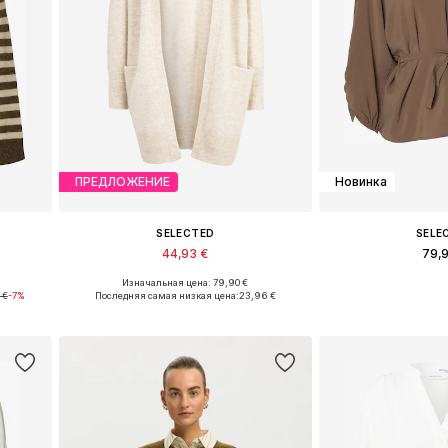
ПРЕДЛОЖЕНИЕ
Новинка
SELECTED
SELE
44,93 €
79,
Изначальная цена: 79,90 €
, XL
Доступные размеры: S, M, L
Доступные раз
 €
-7%
Последняя самая низкая цена:
23,96 €
у
Добавить в корзину
Добавить 