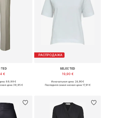
РАСПРОДАЖА
CTED
SELECTED
94 €
19,90 €
+
2
+
7
ена: 89,99 €
Изначальная цена: 24,90 €
Доступные размеры: 36 x 32, 38 x 32, 40 x 32, 42 x 32
Доступные размеры: XS, S, M, L, XL, XXL
зкая цена:
39,95 €
Последняя самая низкая цена:
17,91 €
в корзину
Добавить в корзину