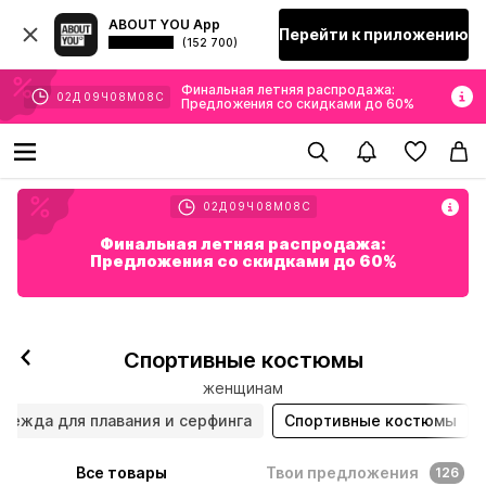
ABOUT YOU App
Перейти к приложению
(152 700)
Финальная летняя распродажа:
02
Д
09
Ч
08
М
07
С
Предложения со скидками до 60%
02
Д
09
Ч
08
М
07
С
Финальная летняя распродажа:
Предложения со скидками до 60%
Спортивные костюмы
женщинам
дежда для плавания и серфинга
Спортивные костюмы
Все товары
Твои предложения
126