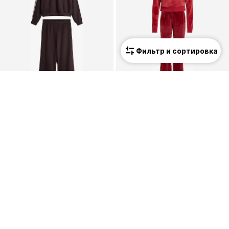
Фильтр и сортировка
Упаковка из 2 шт.
ПРЕДЛОЖЕНИЕ
ПРЕДЛОЖЕНИЕ
THE SET
ADIDAS SPORTSWEAR
Костюм для бега
Спортивный костюм
50,40 €
39,95 €
Изначальная цена: 56,00 €
Изначальная цена: 99,90 €
Последняя самая низкая цена:
50,40 €
Последняя самая низкая цена:
47,94 €
-16%