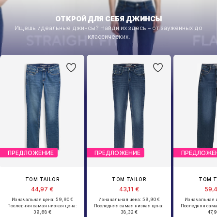
ОТКРОЙ ДЛЯ СЕБЯ ДЖИНСЫ
Ищешь идеальные джинсы? Найди их здесь – от зауженных до
классических.
ПРЕДЛОЖЕНИЕ
ПРЕДЛОЖЕНИЕ
ПРЕДЛОЖЕ
TOM TAILOR
TOM TAILOR
TOM T
44,97 €
43,11 €
59,
Изначальная цена: 59,90 €
Изначальная цена: 59,90 €
Изначальная 
Последняя самая низкая цена:
Последняя самая низкая цена:
Последняя сама
39,68 €
38,32 €
47,9