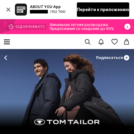
ABOUT YOU App
Перейти к приложению
(152 700)
Финальная летняя распродажа:
02
Д
08
Ч
58
М
05
С
Предложения со скидками до 60%
Подписаться