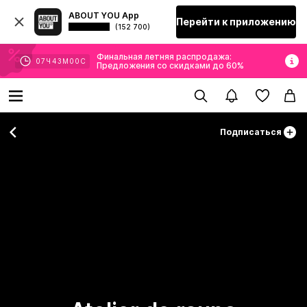
ABOUT YOU App
Перейти к приложению
(152 700)
Финальная летняя распродажа:
07
Ч
42
М
59
С
Предложения со скидками до 60%
Подписаться