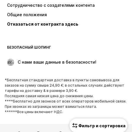
Сотрудничество с создателями контента
Куртки
Свитеры и вязаные изделия
Общие положения
Белье
Блузки и туники
Отказаться от контракта здесь
Пальто
Юбки
Пляжная одежда
Толстовки
Пиджаки
Комбинезоны
БЕЗОПАСНЫЙ ШОПИНГ
Плюс сайз
Одежда для беременных
Поводы
ЭКСКЛЮЗИВ
 С нами ваши данные в безопасности!
Апсайклинг
*Бесплатная стандартная доставка в пункты самовывоза для
ОБУВЬ
заказов на сумму свыше 24,90 €; в остальных случаях действуют
тарифы на доставку & в размере 3,90 €.
НОВИНКИ
Модные тенденции
Последняя самая низкая цена до снижения цены.
****Бесплатно для звонков от всех операторов мобильной связи.
Кроссовки и кеды
Ботинки
При звонках из заграницы может взиматься плата.
Лодочки и туфли на высоких
Сапоги
******Все цены включают НДС.
каблуках
Фильтр и сортировка
Босоножки
Полуботинки