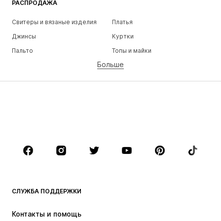
РАСПРОДАЖА
Свитеры и вязаные изделия
Платья
Джинсы
Куртки
Пальто
Топы и майки
Больше
Штаны
Белье
Юбки
Блузки и туники
Толстовки
Пиджаки
Пляжная одежда
Комбинезоны
Плюс сайз
Одежда для беременных
Обувь
Спорт
Аксессуары
Премиум
ОДЕЖДА
СЛУЖБА ПОДДЕРЖКИ
НОВИНКИ
Модные тенденции
Платья
Джинсы
Контакты и помощь
Топы и майки
Штаны