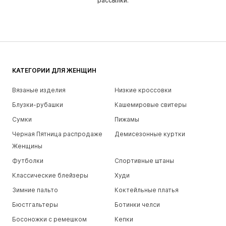
рассылки.
КАТЕГОРИИ ДЛЯ ЖЕНЩИН
Вязаные изделия
Низкие кроссовки
Блузки-рубашки
Кашемировые свитеры
Сумки
Пижамы
Черная Пятница распродаже
Демисезонные куртки
Женщины
Футболки
Спортивные штаны
Классические блейзеры
Худи
Зимние пальто
Коктейльные платья
Бюстгальтеры
Ботинки челси
Босоножки с ремешком
Кепки