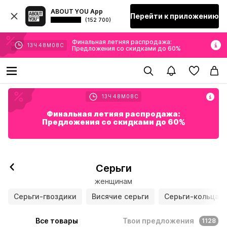
ABOUT YOU App
Перейти к приложению
(152 700)
Финальная летняя распродажа:
13
Ч
48
М
06
С
Предложения со скидками до 60%
13
Ч
48
М
06
С
Финальная летняя распродажа:
Предложения со скидками до 60%
Серьги
женщинам
Серьги-гвоздики
Висячие серьги
Серьги-кольца
Все товары
Твои предложения
1128