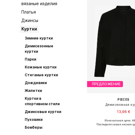
вязаные изделия
Платья
Джинсы
Куртки
Зимние куртки
Демисезонные
куртки
Парки
Кожаные куртки
Стеганые куртки
Дождевики
ПРЕДЛОЖЕНИЕ
Жилетки
Куртки в
PIECES
спортивном стиле
Демисезонная ку
13,96 €
Джинсовые куртки
Пуховики
Изначальная цена: 44
Доступные размеры: S, 
Последняя самая низкая ц
Бомберы
Добавить в ко