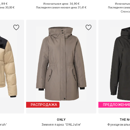
9,99 €
Изначальная цена: 34,90 €
Изначальна
M, L, XL, XXL
Доступные размеры: XS, S, M, L, XL
Доступные разме
ена:
30,00 €
Последняя самая низкая цена:
31,41 €
Последняя сама
рзину
Добавить в корзину
Добавит
РАСПРОДАЖА
ПРЕДЛОЖЕНИ
ONLY
THE N
erah'
Зимняя парка 'ONLJulie'
Функциональн