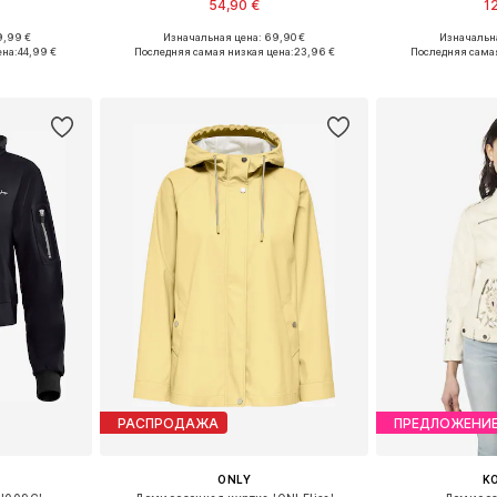
54,90 €
1
9,99 €
Изначальная цена: 69,90 €
Изначальна
размеров
Доступные размеры: XS, S, M, L, XL
Доступные ра
ена:
44,99 €
Последняя самая низкая цена:
23,96 €
Последняя самая
рзину
Добавить в корзину
Добавит
РАСПРОДАЖА
ПРЕДЛОЖЕНИ
ONLY
K