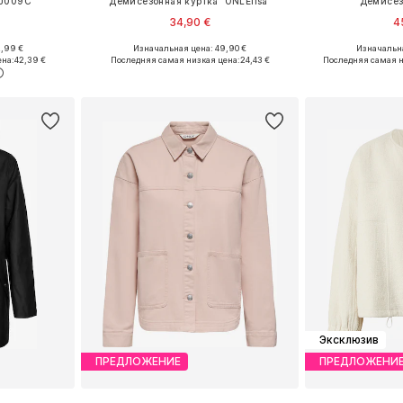
'J009C'
Демисезонная куртка 'ONLElisa'
Демисез
34,90 €
4
+
1
2,99 €
Изначальная цена: 49,90 €
Изначальна
 M, XL, XXL
Доступные размеры: XS, S, M, L, XL
Доступные разме
ена:
42,39 €
Последняя самая низкая цена:
24,43 €
Последняя самая н
рзину
Добавить в корзину
Добавит
Эксклюзив
ПРЕДЛОЖЕНИЕ
ПРЕДЛОЖЕНИ