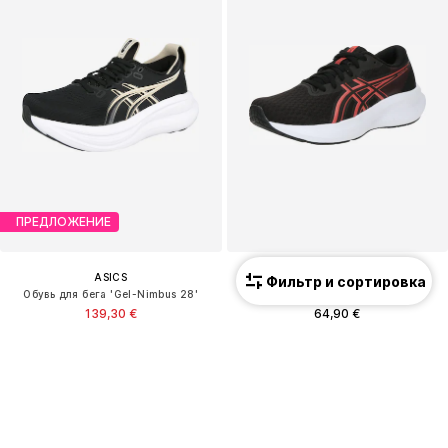
ПРЕДЛОЖЕНИЕ
ASICS
ASICS
Фильтр и сортировка
Обувь для бега 'Gel-Nimbus 28'
Обувь для бега 'Patriot 14'
139,30 €
64,90 €
Изначальная цена: 199,00 €
+
2
Последняя самая низкая цена:
159,20 €
-12%
+
4