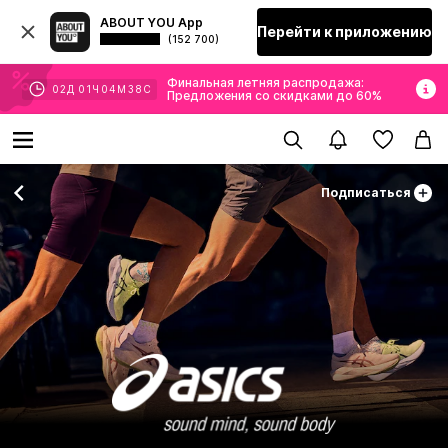
ABOUT YOU App
Перейти к приложению
(152 700)
Финальная летняя распродажа:
02
Д
01
Ч
04
М
36
С
Предложения со скидками до 60%
Подписаться