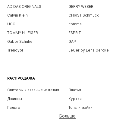
ADIDAS ORIGINALS
GERRY WEBER
Calvin Klein
CHRIST Schmuck
UGG
comma
TOMMY HILFIGER
ESPRIT
Gabor Schuhe
GAP
Trendyol
LeGer by Lena Gercke
РАСПРОДАЖА
Свитеры и вязаные изделия
Платья
Джинсы
Куртки
Пальто
Топы и майки
Больше
Штаны
Белье
Юбки
Блузки и туники
Толстовки
Пиджаки