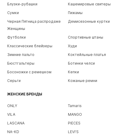
Блузки-рубашки
Кашемировые свитеры
Сумки
Пижамы
Черная Пятница распродаже
Демисезонные куртки
Женщины
Футболки
Спортивные штаны
Классические блейзеры
Худи
Зимние пальто
Коктейльные платья
Бюстгальтеры
Ботинки челси
Босоножки с ремешком
Кепки
Серьги
Кожаные ремни
ЖЕНСКИЕ БРЕНДЫ
ONLY
Tamaris
VILA
MANGO
LASCANA
PIECES
NA-KD
LEVI'S