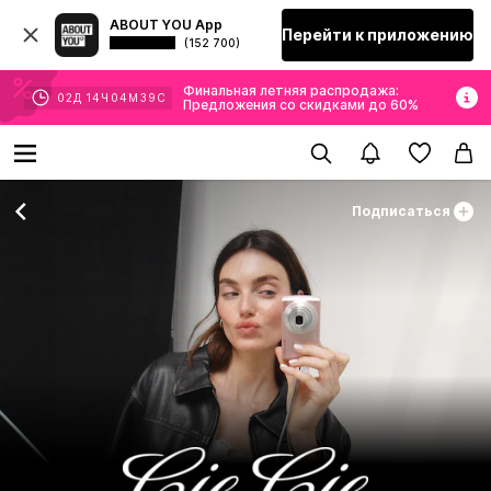
ABOUT YOU App
Перейти к приложению
(152 700)
Финальная летняя распродажа:
02
Д
14
Ч
04
М
38
С
Предложения со скидками до 60%
Подписаться