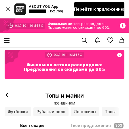
ABOUT YOU App
Перейти к приложению
(152 700)
Финальная летняя распродажа:
03
Д
10
Ч
16
М
44
С
Предложения со скидками до 60%
03
Д
10
Ч
16
М
44
С
Финальная летняя распродажа:
Предложения со скидками до 60%
Топы и майки
женщинам
Футболки
Рубашки поло
Лонгсливы
Топы
Все товары
Твои предложения
903