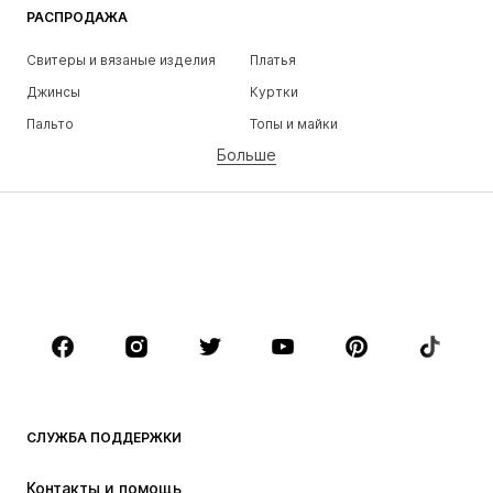
РАСПРОДАЖА
Свитеры и вязаные изделия
Платья
Джинсы
Куртки
Пальто
Топы и майки
Больше
Штаны
Белье
Юбки
Блузки и туники
Толстовки
Пиджаки
Пляжная одежда
Комбинезоны
Плюс сайз
Одежда для беременных
Обувь
Спорт
Аксессуары
Премиум
ОДЕЖДА
СЛУЖБА ПОДДЕРЖКИ
НОВИНКИ
Модные тенденции
Платья
Джинсы
Контакты и помощь