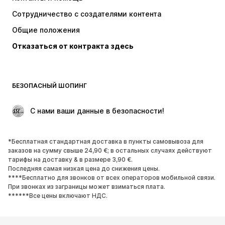
Топы и майки
Штаны
Сотрудничество с создателями контента
Куртки
Свитеры и вязаные изделия
Общие положения
Белье
Блузки и туники
Отказаться от контракта здесь
Пальто
Юбки
Пляжная одежда
Толстовки
Пиджаки
Комбинезоны
БЕЗОПАСНЫЙ ШОПИНГ
Плюс сайз
Одежда для беременных
Поводы
ЭКСКЛЮЗИВ
 С нами ваши данные в безопасности!
Апсайклинг
*Бесплатная стандартная доставка в пункты самовывоза для
ОБУВЬ
заказов на сумму свыше 24,90 €; в остальных случаях действуют
тарифы на доставку & в размере 3,90 €.
НОВИНКИ
Модные тенденции
Последняя самая низкая цена до снижения цены.
****Бесплатно для звонков от всех операторов мобильной связи.
Кроссовки и кеды
Ботинки
При звонках из заграницы может взиматься плата.
Лодочки и туфли на высоких
Сапоги
******Все цены включают НДС.
каблуках
Босоножки
Полуботинки