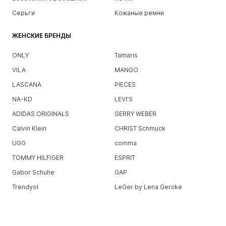
Серьги
Кожаные ремни
ЖЕНСКИЕ БРЕНДЫ
ONLY
Tamaris
VILA
MANGO
LASCANA
PIECES
NA-KD
LEVI'S
ADIDAS ORIGINALS
GERRY WEBER
Calvin Klein
CHRIST Schmuck
UGG
comma
TOMMY HILFIGER
ESPRIT
Gabor Schuhe
GAP
Trendyol
LeGer by Lena Gercke