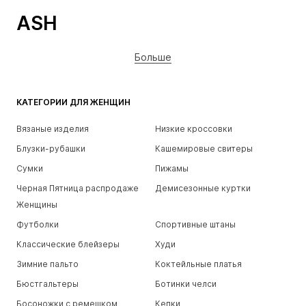
ASH
Больше
КАТЕГОРИИ ДЛЯ ЖЕНЩИН
Вязаные изделия
Низкие кроссовки
Блузки-рубашки
Кашемировые свитеры
Сумки
Пижамы
Черная Пятница распродаже
Демисезонные куртки
Женщины
Футболки
Спортивные штаны
Классические блейзеры
Худи
Зимние пальто
Коктейльные платья
Бюстгальтеры
Ботинки челси
Босоножки с ремешком
Кепки