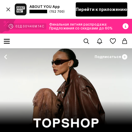
ABOUT YOU App
Перейти к приложению
(152 700)
Финальная летняя распродажа:
02
Д
00
Ч
46
М
12
С
Предложения со скидками до 60%
Подписаться