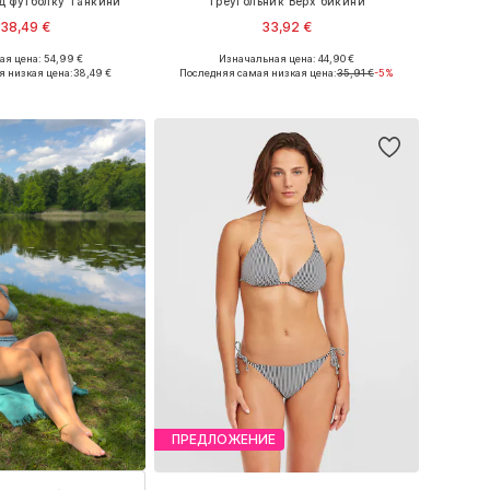
од футболку Танкини
Треугольник Верх бикини
38,49 €
33,92 €
я цена: 54,99 €
Изначальная цена: 44,90 €
ры: S, M, L, XXL, 4XL
Доступные размеры: 70, 75, 80, 90, 100
я низкая цена:
38,49 €
Последняя самая низкая цена:
35,91 €
-5%
ь в корзину
Добавить в корзину
ПРЕДЛОЖЕНИЕ