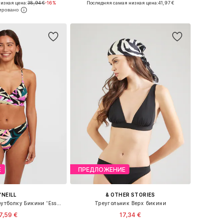
изкая цена:
38,94 €
-16%
Последняя самая низкая цена:
41,97 €
ь в корзину
Добавить в корзину
Е
ПРЕДЛОЖЕНИЕ
'NEILL
& OTHER STORIES
Бюстгальтер под футболку Бикини 'Essentials Baay Maoi'
Треугольник Верх бикини
7,59 €
17,34 €