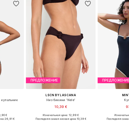
ПРЕДЛОЖЕНИЕ
ПРЕДЛОЖЕНИ
LSCN BY LASCANA
MIN
 купальник
Низ бикини 'Nele'
Ку
10,39 €
9
,90 €
Изначальная цена: 12,99 €
Изначальна
, M, L, XL
Доступные размеры: XXS, M, L, XL, XXL
Доступные разм
ена:
26,91 €
Последняя самая низкая цена:
10,39 €
Последняя самая
рзину
Добавить в корзину
Добавит