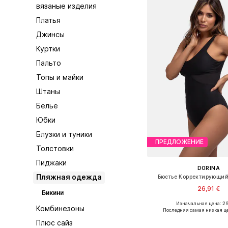
вязаные изделия
Платья
Джинсы
Куртки
Пальто
Топы и майки
Штаны
Белье
Юбки
Блузки и туники
ПРЕДЛОЖЕНИЕ
Толстовки
Пиджаки
DORINA
Пляжная одежда
Бюстье Корректирующий
26,91 €
Бикини
Изначальная цена: 29
Доступные размеры: XS, S
Комбинезоны
Последняя самая низкая ц
Добавить в ко
Плюс сайз