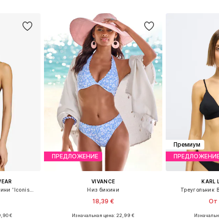
рзину
Добавить в корзину
Добавит
Премиум
ПРЕДЛОЖЕНИЕ
ПРЕДЛОЖЕНИ
WEAR
VIVANCE
KARL 
Бандо Топ спортивного бикини 'Iconisea'
Низ бикини
Треугольник В
18,39 €
От 
,90 €
Изначальная цена: 22,99 €
Изначальна
75, 75, 80
Доступные размеры: XXS, S, M, L
Доступные разм