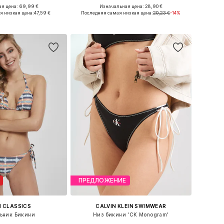
я цена: 69,99 €
Изначальная цена: 28,90 €
еры: XS, S, M, L, XL
Доступные размеры: 70, 75, 75, 85
я низкая цена:
47,59 €
Последняя самая низкая цена:
20,23 €
-14%
ь в корзину
Добавить в корзину
ПРЕДЛОЖЕНИЕ
 CLASSICS
CALVIN KLEIN SWIMWEAR
ьник Бикини
Низ бикини 'CK Monogram'