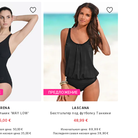
Е
ПРЕДЛОЖЕНИЕ
ARENA
LASCANA
льник 'MAY LOW'
Бюстгальтер под футболку Танкини
5,00 €
48,99 €
ая цена: 50,00 €
Изначальная цена: 69,99 €
ры: S, M, L, XL, XXL
Доступно множество размеров
я низкая цена:
35,00 €
Последняя самая низкая цена:
39,90 €