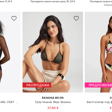
ена:
31,41 €
Последняя самая низкая цена:
18,39 €
Последняя самая н
рзину
Добавить в корзину
Добавит
РАСПРОДАЖА
ПРЕДЛОЖЕНИ
BANANA MOON
O
Бюстье Купальник 'MESH PANEL VENT BACK'
Треугольник Верх бикини
37,90 €
4