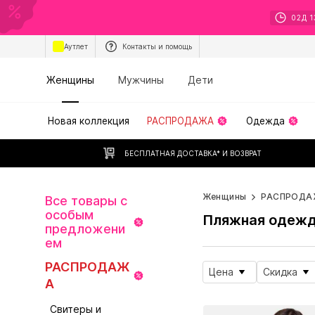
02
Д
1
Аутлет
Контакты и помощь
Женщины
Мужчины
Дети
Новая коллекция
РАСПРОДАЖА
Одежда
БЕСПЛАТНАЯ ДОСТАВКА* И ВОЗВРАТ
Женщины
РАСПРОДА
Все товары с
особым
Пляжная одеж
предложени
ем
РАСПРОДАЖ
Цена
Скидка
А
Свитеры и