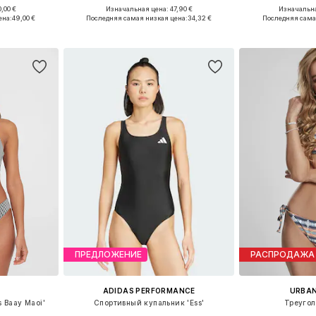
,00 €
Изначальная цена: 47,90 €
Изначальна
размеров
Доступные размеры: 75, 80, 90
Доступные разм
ена:
49,00 €
Последняя самая низкая цена:
34,32 €
Последняя сама
рзину
Добавить в корзину
Добавит
ПРЕДЛОЖЕНИЕ
РАСПРОДАЖА
ADIDAS PERFORMANCE
URBAN
s Baay Maoi'
Спортивный купальник 'Ess'
Треугол