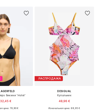
ь в корзину
Добавить в корзину
Е
РАСПРОДАЖА
LAGERFELD
DESIGUAL
ерх бикини 'Hotel'
Купальник
32,45 €
48,96 €
я цена: 79,90 €
Изначальная цена: 69,95 €
еры: 70, 75, 80, 90
Доступные размеры: XS, S, M, L, XL