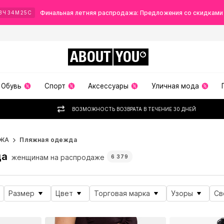
Финальная летняя распродажа: Предложения со скидками
3
Ч
34
М
23
С
ABOUT
YOU
Обувь
Спорт
Аксессуары
Уличная мода
ВОЗМОЖНОСТЬ ВОЗВРАТА В ТЕЧЕНИЕ 30 ДНЕЙ
ЖА
Пляжная одежда
да
женщинам на распродаже
6 379
Размер
Цвет
Торговая марка
Узоры
Св