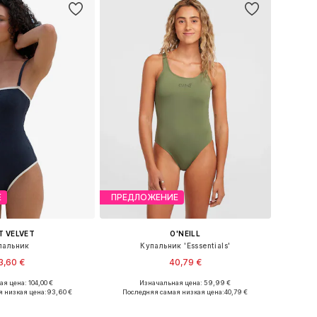
Е
ПРЕДЛОЖЕНИЕ
T VELVET
O'NEILL
пальник
Купальник 'Esssentials'
3,60 €
40,79 €
я цена: 104,00 €
Изначальная цена: 59,99 €
еры: M, L, XL, XXXL
Доступные размеры: XS, S, M, L, XL, XXL
 низкая цена:
93,60 €
Последняя самая низкая цена:
40,79 €
ь в корзину
Добавить в корзину