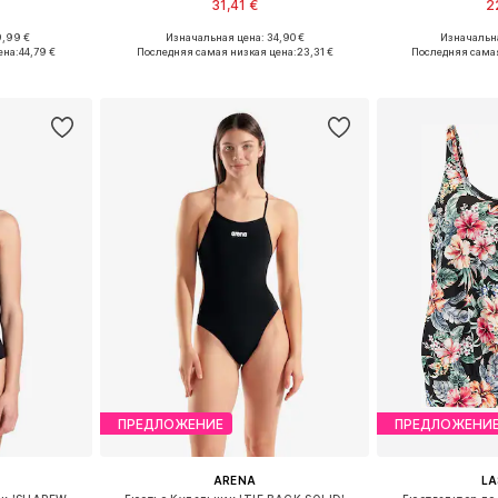
31,41 €
2
9,99 €
Изначальная цена: 34,90 €
Изначальна
M, L, XL, XXL
Доступные размеры: S, M, M, L, XL
Доступные раз
ена:
44,79 €
Последняя самая низкая цена:
23,31 €
Последняя самая
рзину
Добавить в корзину
Добавит
ПРЕДЛОЖЕНИЕ
ПРЕДЛОЖЕНИ
ARENA
L