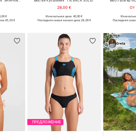
Корректирующий купальник 'SHAPEWAR JEWEL LOW C-CUP'
Бюстье Купальник 'TIE BACK SOLID'
Бюстгальтер п
28,00 €
От 
,00 €
Изначальная цена: 40,00 €
Изначальна
 XL, XXL, XXXL
Доступные размеры: XS, S, M, L, XL
Доступные разме
ена:
45,50 €
Последняя самая низкая цена:
28,00 €
Последняя сама
рзину
Добавить в корзину
Добавит
Greta
ПРЕДЛОЖЕНИЕ