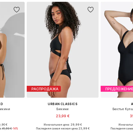
РАСПРОДАЖА
ПРЕДЛОЖЕНИ
LD
URBAN CLASSICS
бикини
Бикини
Бюстье Купа
23,99 €
3
,90 €
Изначальная цена: 29,99 €
Изначальн
80, 90, 100
Доступные размеры: XS, S, M, L
Доступные разме
а:
41,93 €
-14%
Последняя самая низкая цена:
23,99 €
Последняя сама