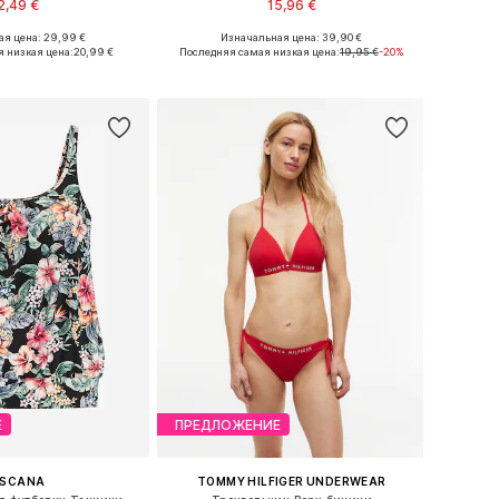
2,49 €
15,96 €
я цена: 29,99 €
Изначальная цена: 39,90 €
меры: M, L, XL, XXL
Доступные размеры: XS, S, M, L, XL
 низкая цена:
20,99 €
Последняя самая низкая цена:
19,95 €
-20%
ь в корзину
Добавить в корзину
Е
ПРЕДЛОЖЕНИЕ
ASCANA
TOMMY HILFIGER UNDERWEAR