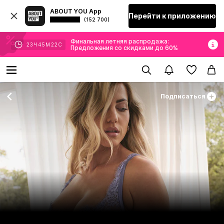
ABOUT YOU App
Перейти к приложению
(152 700)
Финальная летняя распродажа:
23
Ч
45
М
21
С
Предложения со скидками до 60%
Подписаться