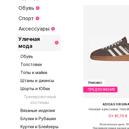
Обувь
Спорт
Аксессуары
Уличная
мода
Обувь
Толстовки
Топы и майки
Штаны и джинсы
Унисекс
Шорты и Юбки
ПРЕДЛОЖЕНИЕ
Тренировочные
костюмы
ADIDAS ORIGIN
Низкие кроссовки 'Handba
Вязаные изделия
От 81,75 €
Блузки и Рубашки
Изначальная цена: 10
Куртки и Блейзеры
Доступно множество 
Последняя самая низкая ц