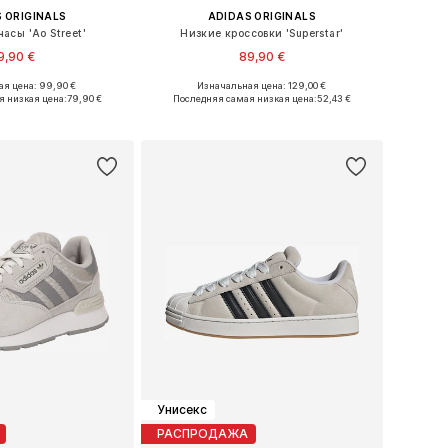
 ORIGINALS
ADIDAS ORIGINALS
асы 'Ao Street'
Низкие кроссовки 'Superstar'
9,90 €
89,90 €
я цена: 99,90 €
Изначальная цена: 129,00 €
азмеры: One Size
Доступно множество размеров
я низкая цена:
79,90 €
Последняя самая низкая цена:
52,43 €
ь в корзину
Добавить в корзину
Унисекс
РАСПРОДАЖА