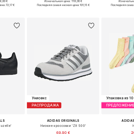
+
3
9,00 €
Изначальная цена: 119,00 €
Изначальна
размеров
Доступно множество размеров
Доступно мн
ена:
72,17 €
Последняя самая низкая цена:
101,15 €
Последняя самая
рзину
Добавить в корзину
Добавит
Унисекс
Упаковка из 10
РАСПРОДАЖА
ПРЕДЛОЖЕНИ
ALS
ADIDAS ORIGINALS
ADIDAS
azelle'
Низкие кроссовки 'ZX 500'
69,90 €
2