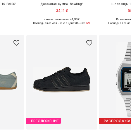
 10 PAIRS'
Дорожная сумка 'Bowling'
Шлепанцы 'H
34,11 €
9
Изначальная цена: 44,90 €
Изначальна
размеров
Доступные размеры: One Size
Доступно мн
Последняя самая низкая цена:
35,91 €
-5%
Последняя самая
рзину
Добавить в корзину
Добавит
ПРЕДЛОЖЕНИЕ
РАСПРОДАЖА