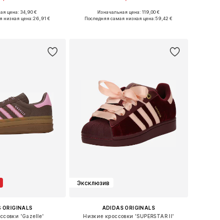
я цена: 34,90 €
Изначальная цена: 119,00 €
ожество размеров
Доступно множество размеров
я низкая цена:
26,91 €
Последняя самая низкая цена:
59,42 €
ь в корзину
Добавить в корзину
Эксклюзив
 ORIGINALS
ADIDAS ORIGINALS
ссовки 'Gazelle'
Низкие кроссовки 'SUPERSTAR II'