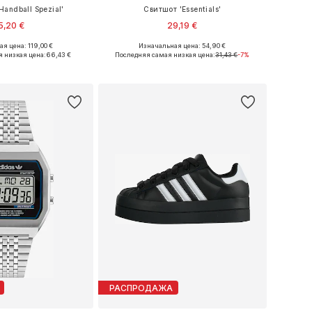
andball Spezial'
Свитшот 'Essentials'
5,20 €
29,19 €
я цена: 119,00 €
Изначальная цена: 54,90 €
ожество размеров
Доступные размеры: XS, S, M, L
 низкая цена:
66,43 €
Последняя самая низкая цена:
31,43 €
-7%
ь в корзину
Добавить в корзину
РАСПРОДАЖА