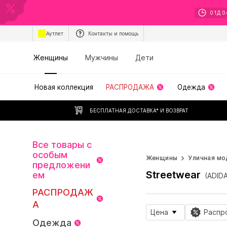
01
Д
0
Аутлет
Контакты и помощь
Женщины
Мужчины
Дети
Новая коллекция
РАСПРОДАЖА
Одежда
БЕСПЛАТНАЯ ДОСТАВКА* И ВОЗВРАТ
Все товары с
Бесконечное
особым
Женщины
Уличная мо
предложени
Streetwear
ем
(ADID
РАСПРОДАЖ
А
Цена
Распр
Одежда