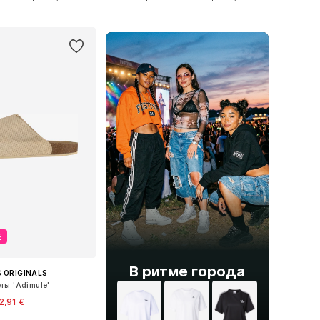
ь в корзину
Добавить в корзину
Е
В ритме города
 ORIGINALS
ты 'Adimule'
2,91 €