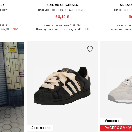
ALS
ADIDAS ORIGINALS
ADIDAS
Tokyo'
Низкие кроссовки 'Superstar II'
Цифровые ч
66,43 €
8
9,90 €
Изначальная цена: 119,00 €
Изначальна
размеров
Доступно множество размеров
Доступные р
а:
55,92 €
-10%
Последняя самая низкая цена:
48,93 €
Последняя сама
рзину
Добавить в корзину
Добавит
Унисекс
Эксклюзив
РАСПРОДАЖА