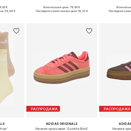
+
1
9,00 €
Изначальная цена: 79,90 €
Изначальна
размеров
Доступно множество размеров
Доступно мн
на:
29,96 €
Последняя самая низкая цена:
38,32 €
Последняя сама
рзину
Добавить в корзину
Добавит
РАСПРОДАЖА
РАСПРОДАЖА
ALS
ADIDAS ORIGINALS
ADIDAS
hion'
Низкие кроссовки 'Gazelle Bold'
Низкие кро