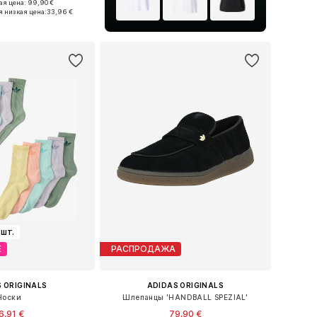
я цена: 99,90 €
ожество размеров
 низкая цена:
33,96 €
ь в корзину
 шт.
Е
РАСПРОДАЖА
 ORIGINALS
ADIDAS ORIGINALS
Носки
Шлепанцы 'HANDBALL SPEZIAL'
6,91 €
79,90 €