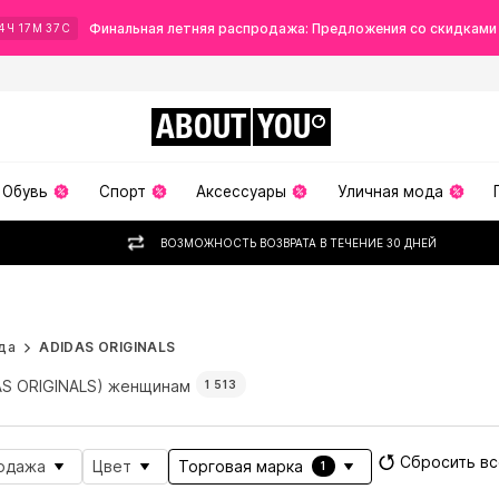
Финальная летняя распродажа: Предложения со скидками
4
Ч
17
М
35
С
ABOUT
YOU
Обувь
Спорт
Аксессуары
Уличная мода
ВОЗМОЖНОСТЬ ВОЗВРАТА В ТЕЧЕНИЕ 30 ДНЕЙ
 лето
да
ADIDAS ORIGINALS
AS ORIGINALS) женщинам
1 513
Сбросить вс
одажа
Цвет
Торговая марка
1