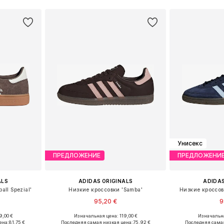
Унисекс
ПРЕДЛОЖЕНИЕ
ПРЕДЛОЖЕНИ
ALS
ADIDAS ORIGINALS
ADIDAS
ll Spezial'
Низкие кроссовки 'Samba'
Низкие кроссовк
95,20 €
9
9,00 €
Изначальная цена: 119,00 €
Изначальна
размеров
Доступно множество размеров
Доступно мн
ена:
81,75 €
Последняя самая низкая цена:
75,92 €
Последняя самая