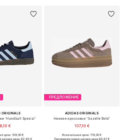
Е
ПРЕДЛОЖЕНИЕ
 ORIGINALS
ADIDAS ORIGINALS
и 'Handball Spezial'
Низкие кроссовки 'Gazelle Bold'
8,10 €
107,10 €
я цена: 109,00 €
Изначальная цена: 119,00 €
ожество размеров
Доступно множество размеров
 низкая цена:
92,65 €
Последняя самая низкая цена:
80,67 €