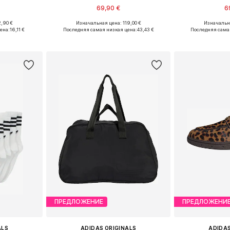
69,90 €
6
,90 €
Изначальная цена: 119,00 €
Изначальна
Доступные размеры: 37-39, 40-42, 42-44, 46-48
Доступно множество размеров
Доступно мн
ена:
16,11 €
Последняя самая низкая цена:
43,43 €
Последняя сама
рзину
Добавить в корзину
Добавит
ПРЕДЛОЖЕНИЕ
ПРЕДЛОЖЕНИ
ALS
ADIDAS ORIGINALS
ADIDAS