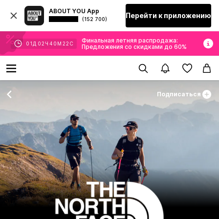
ABOUT YOU App
Перейти к приложению
(152 700)
Финальная летняя распродажа:
01
Д
02
Ч
40
М
20
С
Предложения со скидками до 60%
Подписаться