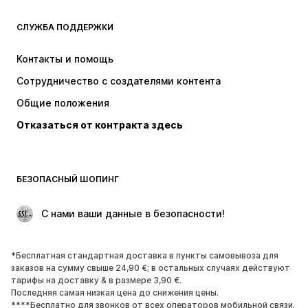
ОДЕЖДА
СЛУЖБА ПОДДЕРЖКИ
НОВИНКИ
Модные тенденции
Платья
Джинсы
Контакты и помощь
Топы и майки
Штаны
Сотрудничество с создателями контента
Куртки
Свитеры и вязаные изделия
Общие положения
Белье
Блузки и туники
Отказаться от контракта здесь
Пальто
Юбки
Пляжная одежда
Толстовки
Пиджаки
Комбинезоны
БЕЗОПАСНЫЙ ШОПИНГ
Плюс сайз
Одежда для беременных
Поводы
ЭКСКЛЮЗИВ
 С нами ваши данные в безопасности!
Апсайклинг
*Бесплатная стандартная доставка в пункты самовывоза для
ОБУВЬ
заказов на сумму свыше 24,90 €; в остальных случаях действуют
тарифы на доставку & в размере 3,90 €.
НОВИНКИ
Модные тенденции
Последняя самая низкая цена до снижения цены.
****Бесплатно для звонков от всех операторов мобильной связи.
Кроссовки и кеды
Ботинки