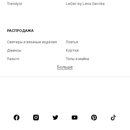
Trendyol
LeGer by Lena Gercke
РАСПРОДАЖА
Свитеры и вязаные изделия
Платья
Джинсы
Куртки
Пальто
Топы и майки
Больше
Штаны
Белье
Юбки
Блузки и туники
Толстовки
Пиджаки
Пляжная одежда
Комбинезоны
Плюс сайз
Одежда для беременных
Обувь
Спорт
Аксессуары
Премиум