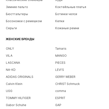
Зимние пальто
Коктейльные платья
Бюстгальтеры
Ботинки челси
Босоножки с ремешком
Кепки
Серьги
Кожаные ремни
ЖЕНСКИЕ БРЕНДЫ
ONLY
Tamaris
VILA
MANGO
LASCANA
PIECES
NA-KD
LEVI'S
ADIDAS ORIGINALS
GERRY WEBER
Calvin Klein
CHRIST Schmuck
UGG
comma
TOMMY HILFIGER
ESPRIT
Gabor Schuhe
GAP