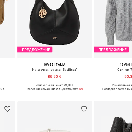
ПРЕДЛОЖЕНИЕ
ПРЕДЛОЖЕНИЕ
19V69 ITALIA
19V69 
'
Наплечная сумка 'Basilissa'
Свитер '
89,50 €
90,
Изначальная цена: 179,00 €
Изначальная ц
e
Доступные размеры: One Size
Доступные разме
60 €
Последняя самая низкая цена:
94,50 €
-5%
Последняя самая низ
у
Добавить в корзину
Добавить 