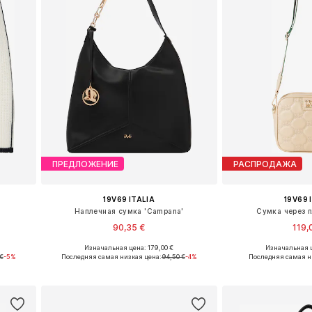
ПРЕДЛОЖЕНИЕ
РАСПРОДАЖА
19V69 ITALIA
19V69 
Наплечная сумка 'Campana'
Сумка через п
90,35 €
119,
Изначальная цена: 179,00 €
Изначальная ц
XL
Доступные размеры: One Size
Доступные разм
 €
-5%
Последняя самая низкая цена:
94,50 €
-4%
Последняя самая н
у
Добавить в корзину
Добавить 