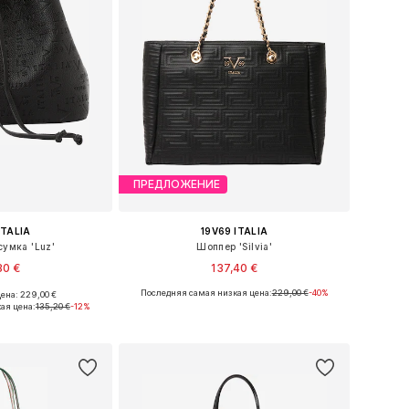
ПРЕДЛОЖЕНИЕ
ITALIA
19V69 ITALIA
умка 'Luz'
Шоппер 'Silvia'
30 €
137,40 €
Последняя самая низкая цена:
229,00 €
-40%
ена: 229,00 €
еры: One Size
Доступные размеры: One Size
ая цена:
135,20 €
-12%
в корзину
Добавить в корзину