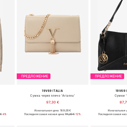
ПРЕДЛОЖЕНИЕ
ПРЕДЛОЖЕНИЕ
19V69 ITALIA
19V69 
Сумка через плечо 'Arianna'
Сумки '
97,30 €
87,
Изначальная цена: 189,00 €
Изначальная ц
, XL
Доступные размеры: One Size
Доступные разм
 €
-4%
Последняя самая низкая цена:
111,20 €
-12%
Последняя самая низ
у
Добавить в корзину
Добавить 