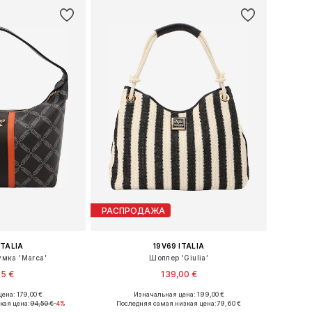
РАСПРОДАЖА
ITALIA
19V69 ITALIA
умка 'Marca'
Шоппер 'Giulia'
35 €
139,00 €
ена: 179,00 €
Изначальная цена: 199,00 €
еры: One Size
Доступные размеры: One Size
кая цена:
94,50 €
-4%
Последняя самая низкая цена:
79,60 €