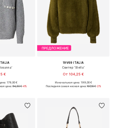
ПРЕДЛОЖЕНИЕ
ITALIA
19V69 ITALIA
Rosanna'
Свитер 'Stella'
35 €
От 104,25 €
ена: 179,00 €
Изначальная цена: 199,00 €
ры: XS, S, M, L
Доступные размеры: XS, S, M, L, XL
кая цена:
94,50 €
-4%
Последняя самая низкая цена:
107,10 €
-2%
в корзину
Добавить в корзину