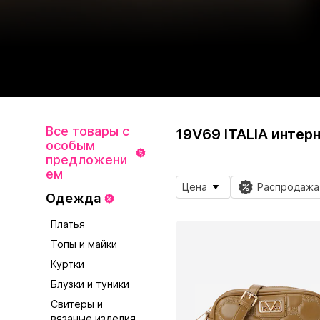
Все товары с
19V69 ITALIA интер
особым
предложени
ем
Цена
Распродажа
Одежда
Платья
Топы и майки
Куртки
Блузки и туники
Свитеры и
вязаные изделия