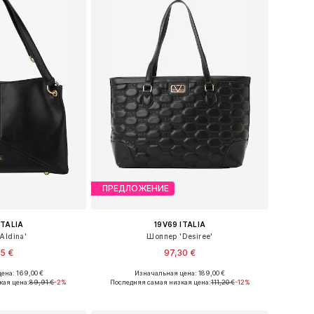
ПРЕДЛОЖЕНИЕ
ITALIA
19V69 ITALIA
Aldina'
Шоппер 'Desiree'
75 €
97,30 €
ена: 169,00 €
Изначальная цена: 189,00 €
еры: One Size
Доступные размеры: One Size
кая цена:
89,91 €
-2%
Последняя самая низкая цена:
111,20 €
-12%
в корзину
Добавить в корзину