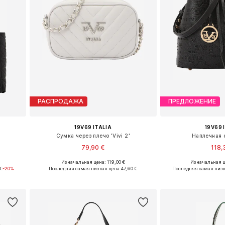
РАСПРОДАЖА
ПРЕДЛОЖЕНИЕ
19V69 ITALIA
19V69 
Сумка через плечо 'Vivi 2'
Наплечная с
79,90 €
118,
Изначальная цена: 119,00 €
Изначальная ц
e
Доступные размеры: One Size
Доступные разм
 €
-20%
Последняя самая низкая цена:
47,60 €
Последняя самая низк
у
Добавить в корзину
Добавить 