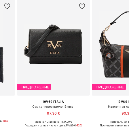
ПРЕДЛОЖЕНИЕ
ПРЕДЛОЖЕНИЕ
19V69 ITALIA
19V69 
Сумка через плечо 'Emma'
Наплечная с
97,30 €
90,
 €
-40%
Изначальная цена: 189,00 €
Изначальная ц
e
Доступные размеры: One Size
Доступные разм
Последняя самая низкая цена:
111,20 €
-12%
Последняя самая низ