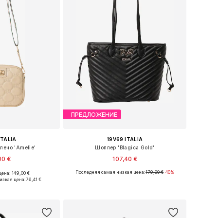
ПРЕДЛОЖЕНИЕ
ITALIA
19V69 ITALIA
лечо 'Amelie'
Шоппер 'Blagica Gold'
00 €
107,40 €
Последняя самая низкая цена:
179,00 €
-40%
ена: 149,00 €
еры: One Size
Доступные размеры: One Size
изкая цена:
76,41 €
в корзину
Добавить в корзину