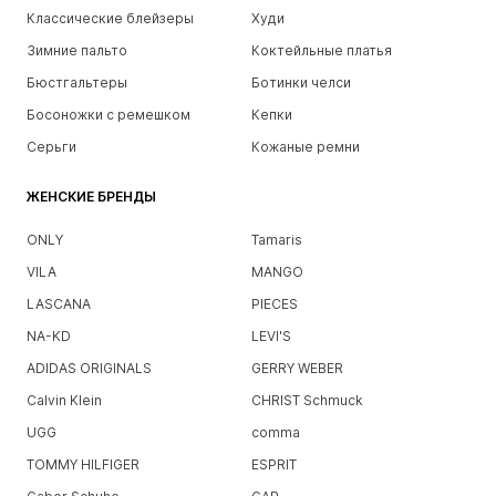
Классические блейзеры
Худи
Зимние пальто
Коктейльные платья
Бюстгальтеры
Ботинки челси
Босоножки с ремешком
Кепки
Серьги
Кожаные ремни
ЖЕНСКИЕ БРЕНДЫ
ONLY
Tamaris
VILA
MANGO
LASCANA
PIECES
NA-KD
LEVI'S
ADIDAS ORIGINALS
GERRY WEBER
Calvin Klein
CHRIST Schmuck
UGG
comma
TOMMY HILFIGER
ESPRIT