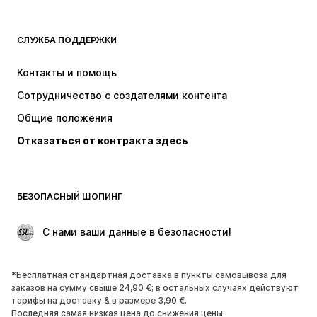
ОДЕЖДА
СЛУЖБА ПОДДЕРЖКИ
НОВИНКИ
Модные тенденции
Платья
Джинсы
Контакты и помощь
Топы и майки
Штаны
Сотрудничество с создателями контента
Куртки
Свитеры и вязаные изделия
Общие положения
Белье
Блузки и туники
Отказаться от контракта здесь
Пальто
Юбки
Пляжная одежда
Толстовки
Пиджаки
Комбинезоны
БЕЗОПАСНЫЙ ШОПИНГ
Плюс сайз
Одежда для беременных
Поводы
ЭКСКЛЮЗИВ
 С нами ваши данные в безопасности!
Апсайклинг
*Бесплатная стандартная доставка в пункты самовывоза для
ОБУВЬ
заказов на сумму свыше 24,90 €; в остальных случаях действуют
тарифы на доставку & в размере 3,90 €.
НОВИНКИ
Модные тенденции
Последняя самая низкая цена до снижения цены.