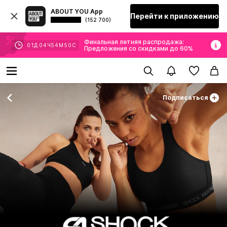
ABOUT YOU App
Перейти к приложению
(152 700)
Финальная летняя распродажа:
01
Д
04
Ч
54
М
50
С
Предложения со скидками до 60%
Подписаться