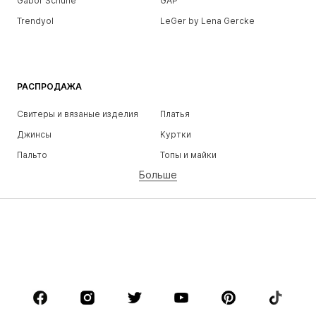
Gabor Schuhe
GAP
Trendyol
LeGer by Lena Gercke
РАСПРОДАЖА
Свитеры и вязаные изделия
Платья
Джинсы
Куртки
Пальто
Топы и майки
Больше
Штаны
Белье
Юбки
Блузки и туники
Толстовки
Пиджаки
Пляжная одежда
Комбинезоны
Плюс сайз
Одежда для беременных
Обувь
Спорт
Аксессуары
Премиум