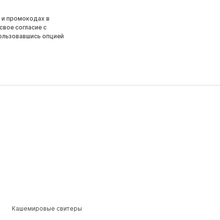
 и промокодах в
свое согласие с
ользовавшись опцией
Кашемировые свитеры