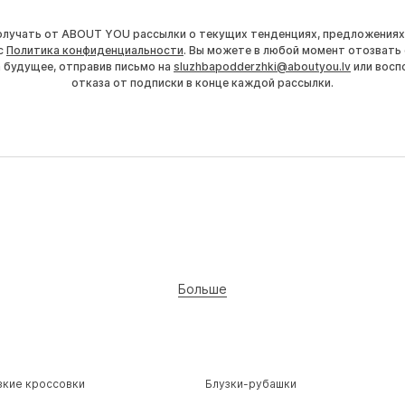
получать от ABOUT YOU рассылки о текущих тенденциях, предложениях
с
Политика конфиденциальности
. Вы можете в любой момент отозвать 
а будущее, отправив письмо на
sluzhbapodderzhki@aboutyou.lv
или восп
отказа от подписки в конце каждой рассылки.
Больше
зкие кроссовки
Блузки-рубашки