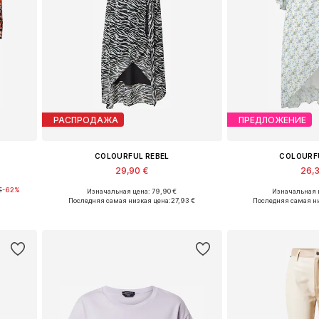
РАСПРОДАЖА
ПРЕДЛОЖЕНИЕ
COLOURFUL REBEL
COLOURF
29,90 €
26,
€
-62%
Изначальная цена: 79,90 €
Изначальная ц
Доступные размеры: 34
Доступные р
Последняя самая низкая цена:
27,93 €
Последняя самая ни
у
Добавить в корзину
Добавить 