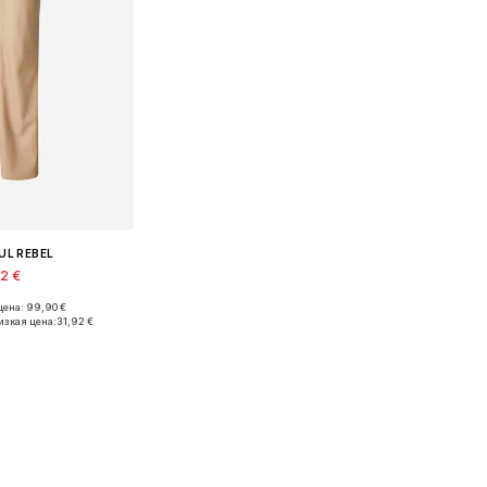
UL REBEL
92 €
ена: 99,90 €
азмеры: 32
изкая цена:
31,92 €
в корзину