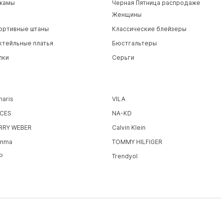
жамы
Черная Пятница распродаже
Женщины
ортивные штаны
Классические блейзеры
ктейльные платья
Бюстгальтеры
пки
Серьги
maris
VILA
ECES
NA-KD
RRY WEBER
Calvin Klein
mma
TOMMY HILFIGER
P
Trendyol