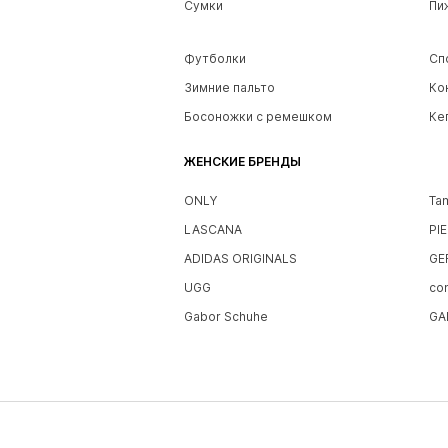
Сумки
Пи
Футболки
Сп
Зимние пальто
Ко
Босоножки с ремешком
Ке
ЖЕНСКИЕ БРЕНДЫ
ONLY
Ta
LASCANA
PI
ADIDAS ORIGINALS
GE
UGG
co
Gabor Schuhe
GA