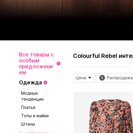
Все товары с
Colourful Rebel инт
особым
предложени
ем
Цена
Распродажа
Одежда
Модные
тенденции
Платья
Топы и майки
Штаны