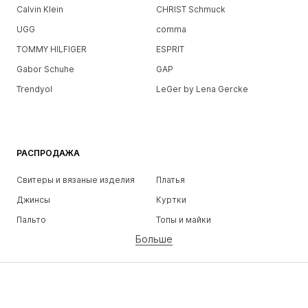
Calvin Klein
CHRIST Schmuck
UGG
comma
TOMMY HILFIGER
ESPRIT
Gabor Schuhe
GAP
Trendyol
LeGer by Lena Gercke
РАСПРОДАЖА
Свитеры и вязаные изделия
Платья
Джинсы
Куртки
Пальто
Топы и майки
Больше
Штаны
Белье
Юбки
Блузки и туники
Толстовки
Пиджаки
Пляжная одежда
Комбинезоны