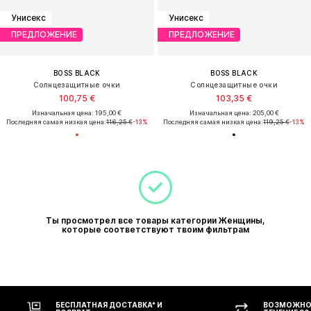
Унисекс
Унисекс
ПРЕДЛОЖЕНИЕ
ПРЕДЛОЖЕНИЕ
BOSS BLACK
BOSS BLACK
Солнцезащитные очки
Солнцезащитные очки
100,75 €
103,35 €
Изначальная цена: 195,00 €
Изначальная цена: 205,00 €
Последняя самая низкая цена:
116,25 €
-13%
Последняя самая низкая цена:
119,25 €
-13%
Ты просмотрел все товары категории Женщины,
которые соответствуют твоим фильтрам
БЕСПЛАТНАЯ ДОСТАВКА* И
ВОЗМОЖНОС