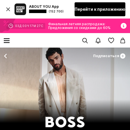
ABOUT YOU App
Перейти к приложению
(152 700)
Финальная летняя распродажа:
03
Д
00
Ч
17
М
27
С
Предложения со скидками до 60%
Подписаться