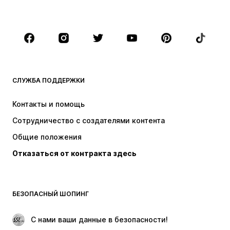
Плюс сайз
Одежда для беременных
Обувь
Спорт
Аксессуары
Премиум
ОДЕЖДА
СЛУЖБА ПОДДЕРЖКИ
НОВИНКИ
Модные тенденции
Платья
Джинсы
Контакты и помощь
Топы и майки
Штаны
Сотрудничество с создателями контента
Куртки
Свитеры и вязаные изделия
Общие положения
Белье
Блузки и туники
Отказаться от контракта здесь
Пальто
Юбки
Пляжная одежда
Толстовки
Пиджаки
Комбинезоны
БЕЗОПАСНЫЙ ШОПИНГ
Плюс сайз
Одежда для беременных
Поводы
ЭКСКЛЮЗИВ
 С нами ваши данные в безопасности!