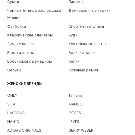
Сумки
Пижамы
Черная Пятница распродаже
Демисезонные куртки
Женщины
Футболки
Спортивные штаны
Классические блейзеры
Худи
Зимние пальто
Коктейльные платья
Бюстгальтеры
Ботинки челси
Босоножки с ремешком
Кепки
Серьги
Кожаные ремни
ЖЕНСКИЕ БРЕНДЫ
ONLY
Tamaris
VILA
MANGO
LASCANA
PIECES
NA-KD
LEVI'S
ADIDAS ORIGINALS
GERRY WEBER