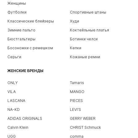
Женщины
Футболки
Спортивные штаны
Классические блейзеры
Худи
Зимние пальто
Коктейльные платья
Бюстгальтеры
Ботинки челси
Босоножки с ремешком
Кепки
Серьги
Кожаные ремни
ЖЕНСКИЕ БРЕНДЫ
ONLY
Tamaris
VILA
MANGO
LASCANA
PIECES
NA-KD
LEVI'S
ADIDAS ORIGINALS
GERRY WEBER
Calvin Klein
CHRIST Schmuck
UGG
comma