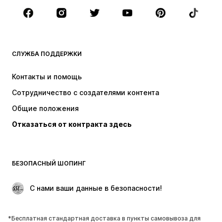
Аксессуары
Премиум
ОДЕЖДА
СЛУЖБА ПОДДЕРЖКИ
НОВИНКИ
Модные тенденции
Платья
Джинсы
Контакты и помощь
Топы и майки
Штаны
Сотрудничество с создателями контента
Куртки
Свитеры и вязаные изделия
Общие положения
Белье
Блузки и туники
Отказаться от контракта здесь
Пальто
Юбки
Пляжная одежда
Толстовки
Пиджаки
Комбинезоны
БЕЗОПАСНЫЙ ШОПИНГ
Плюс сайз
Одежда для беременных
Поводы
ЭКСКЛЮЗИВ
 С нами ваши данные в безопасности!
Апсайклинг
*Бесплатная стандартная доставка в пункты самовывоза для
ОБУВЬ