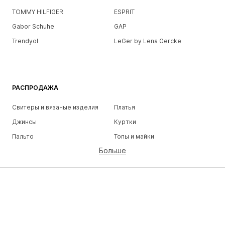
TOMMY HILFIGER
ESPRIT
Gabor Schuhe
GAP
Trendyol
LeGer by Lena Gercke
РАСПРОДАЖА
Свитеры и вязаные изделия
Платья
Джинсы
Куртки
Пальто
Топы и майки
Больше
Штаны
Белье
Юбки
Блузки и туники
Толстовки
Пиджаки
Пляжная одежда
Комбинезоны
Плюс сайз
Одежда для беременных
Обувь
Спорт