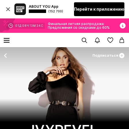
ABOUT YOU App
Перейти к приложению
(152 700)
Финальная летняя распродажа:
01
Д
08
Ч
13
М
33
С
Предложения со скидками до 60%
Подписаться