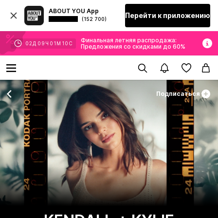
ABOUT YOU App
Перейти к приложению
(152 700)
Финальная летняя распродажа:
02
Д
09
Ч
01
М
10
С
Предложения со скидками до 60%
Подписаться