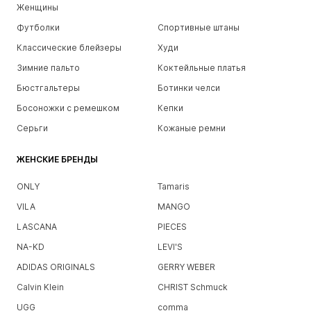
Женщины
Футболки
Спортивные штаны
Классические блейзеры
Худи
Зимние пальто
Коктейльные платья
Бюстгальтеры
Ботинки челси
Босоножки с ремешком
Кепки
Серьги
Кожаные ремни
ЖЕНСКИЕ БРЕНДЫ
ONLY
Tamaris
VILA
MANGO
LASCANA
PIECES
NA-KD
LEVI'S
ADIDAS ORIGINALS
GERRY WEBER
Calvin Klein
CHRIST Schmuck
UGG
comma