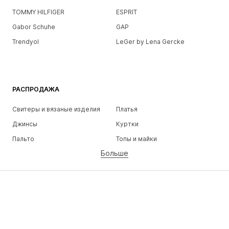
TOMMY HILFIGER
ESPRIT
Gabor Schuhe
GAP
Trendyol
LeGer by Lena Gercke
РАСПРОДАЖА
Свитеры и вязаные изделия
Платья
Джинсы
Куртки
Пальто
Топы и майки
Больше
Штаны
Белье
Юбки
Блузки и туники
Толстовки
Пиджаки
Пляжная одежда
Комбинезоны
Плюс сайз
Одежда для беременных
Обувь
Спорт