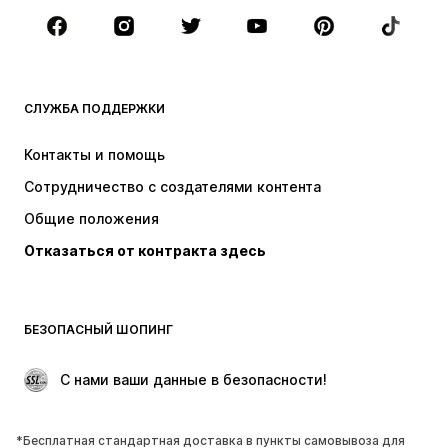
Аксессуары
Премиум
ОДЕЖДА
СЛУЖБА ПОДДЕРЖКИ
НОВИНКИ
Модные тенденции
Платья
Джинсы
Контакты и помощь
Топы и майки
Штаны
Сотрудничество с создателями контента
Куртки
Свитеры и вязаные изделия
Общие положения
Белье
Блузки и туники
Отказаться от контракта здесь
Пальто
Юбки
Пляжная одежда
Толстовки
Пиджаки
Комбинезоны
БЕЗОПАСНЫЙ ШОПИНГ
Плюс сайз
Одежда для беременных
Поводы
ЭКСКЛЮЗИВ
 С нами ваши данные в безопасности!
Апсайклинг
*Бесплатная стандартная доставка в пункты самовывоза для
ОБУВЬ