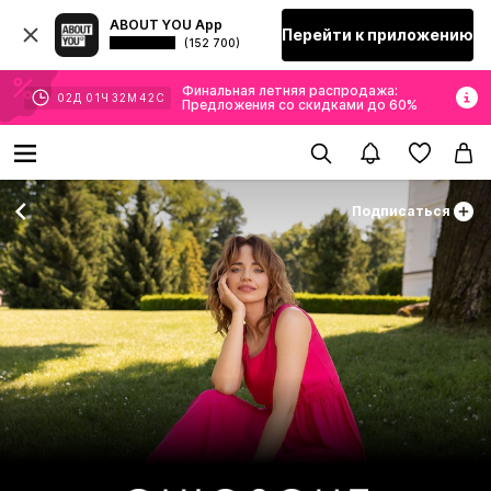
ABOUT YOU App
Перейти к приложению
(152 700)
Финальная летняя распродажа:
02
Д
01
Ч
32
М
41
С
Предложения со скидками до 60%
Подписаться