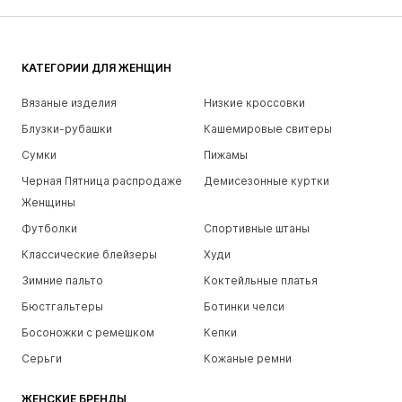
КАТЕГОРИИ ДЛЯ ЖЕНЩИН
Вязаные изделия
Низкие кроссовки
Блузки-рубашки
Кашемировые свитеры
Сумки
Пижамы
Черная Пятница распродаже
Демисезонные куртки
Женщины
Футболки
Спортивные штаны
Классические блейзеры
Худи
Зимние пальто
Коктейльные платья
Бюстгальтеры
Ботинки челси
Босоножки с ремешком
Кепки
Серьги
Кожаные ремни
ЖЕНСКИЕ БРЕНДЫ