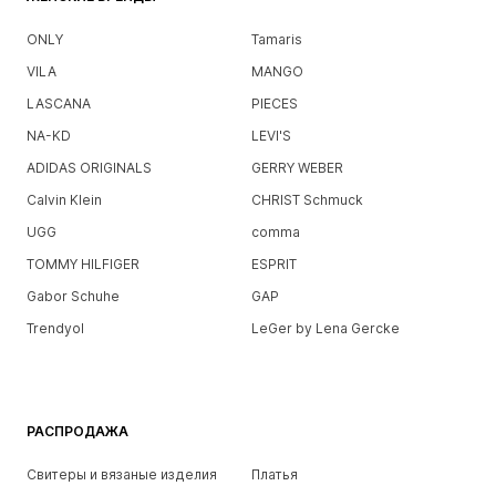
ONLY
Tamaris
VILA
MANGO
LASCANA
PIECES
NA-KD
LEVI'S
ADIDAS ORIGINALS
GERRY WEBER
Calvin Klein
CHRIST Schmuck
UGG
comma
TOMMY HILFIGER
ESPRIT
Gabor Schuhe
GAP
Trendyol
LeGer by Lena Gercke
РАСПРОДАЖА
Свитеры и вязаные изделия
Платья