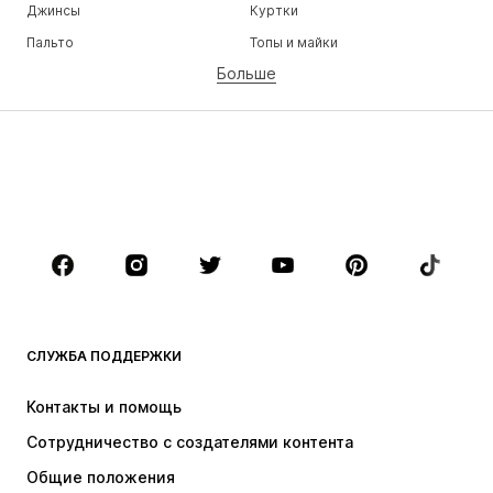
Джинсы
Куртки
Пальто
Топы и майки
Больше
Штаны
Белье
Юбки
Блузки и туники
Толстовки
Пиджаки
Пляжная одежда
Комбинезоны
Плюс сайз
Одежда для беременных
Обувь
Спорт
Аксессуары
Премиум
ОДЕЖДА
СЛУЖБА ПОДДЕРЖКИ
НОВИНКИ
Модные тенденции
Платья
Джинсы
Контакты и помощь
Топы и майки
Штаны
Сотрудничество с создателями контента
Куртки
Свитеры и вязаные изделия
Общие положения
Белье
Блузки и туники