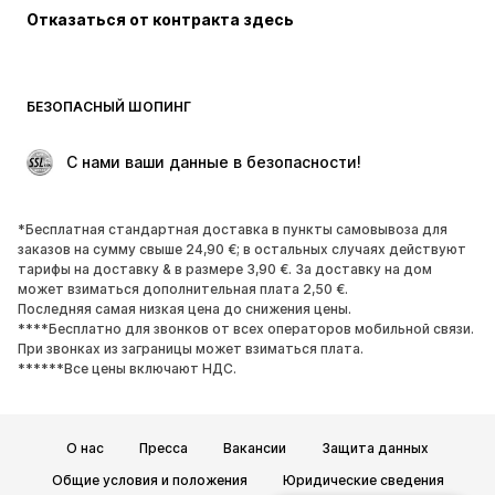
Отказаться от контракта здесь
Пальто
Юбки
Пляжная одежда
Толстовки
Пиджаки
Комбинезоны
БЕЗОПАСНЫЙ ШОПИНГ
Плюс сайз
Одежда для беременных
Поводы
ЭКСКЛЮЗИВ
 С нами ваши данные в безопасности!
Апсайклинг
*Бесплатная стандартная доставка в пункты самовывоза для
ОБУВЬ
заказов на сумму свыше 24,90 €; в остальных случаях действуют
тарифы на доставку & в размере 3,90 €. За доставку на дом
НОВИНКИ
Модные тенденции
может взиматься дополнительная плата 2,50 €.
Последняя самая низкая цена до снижения цены.
Кроссовки и кеды
Ботинки
****Бесплатно для звонков от всех операторов мобильной связи.
Лодочки и туфли на высоких
Сапоги
При звонках из заграницы может взиматься плата.
******Все цены включают НДС.
каблуках
Босоножки
Полуботинки
Спортивная обувь
Балетки
О нас
Пресса
Вакансии
Защита данных
Пантолеты
Тапки
Общие условия и положения
Юридические сведения