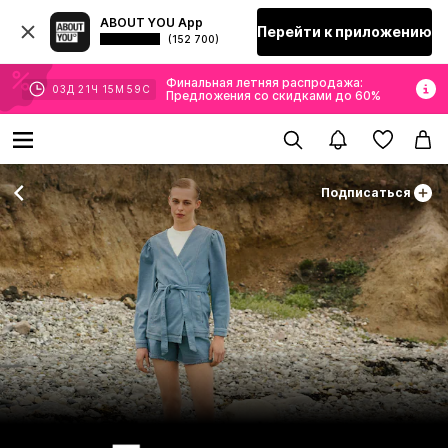
ABOUT YOU App
Перейти к приложению
(152 700)
Финальная летняя распродажа:
03
Д
21
Ч
15
М
58
С
Предложения со скидками до 60%
Подписаться