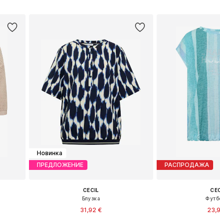
у
Добавить в корзину
Добавить 
Новинка
ПРЕДЛОЖЕНИЕ
РАСПРОДАЖА
CECIL
CE
Блузка
Футб
31,92 €
23,