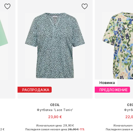
Новинка
РАСПРОДАЖА
ПРЕДЛОЖЕНИЕ
CECIL
CE
Футболка 'Lace Tunic'
Футб
23,90 €
22,
Изначальная цена: 29,90 €
Изначальная ц
 XXL
Доступные размеры: XS, S, M, L, XXL
Доступные размеры: X
92 €
Последняя самая низкая цена:
26,90 €
-11%
Последняя самая н