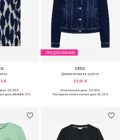
ПРЕДЛОЖЕНИЕ
CIL
CECIL
олка
Демисезонная куртка
93 €
53,91 €
ена: 29,90 €
Изначальная цена: 59,90 €
S, S, M, L, XL, XXL
Доступные размеры: XS, S, M, L, XL, XXL
ая цена:
23,92 €
-12%
Последняя самая низкая цена:
42,32 €
в корзину
Добавить в корзину