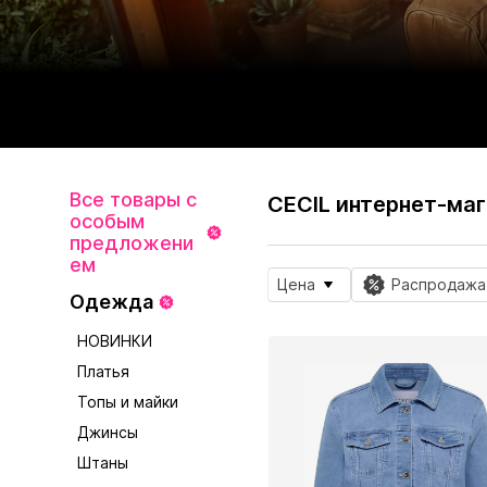
Все товары с
CECIL интернет-маг
особым
предложени
ем
Цена
Распродажа
Одежда
НОВИНКИ
Платья
Топы и майки
Джинсы
Штаны