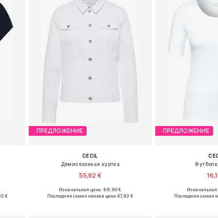
ПРЕДЛОЖЕНИЕ
ПРЕДЛОЖЕНИЕ
CECIL
CE
Демисезонная куртка
Футболка
55,92 €
16,1
Изначальная цена: 69,90 €
Изначальная ц
L, XXL
Доступные размеры: XS, S, M, L, XL
Доступные размеры:
92 €
Последняя самая низкая цена:
47,92 €
Последняя самая н
у
Добавить в корзину
Добавить 