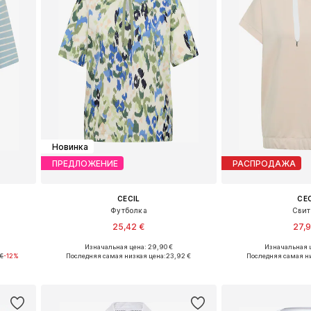
Новинка
ПРЕДЛОЖЕНИЕ
РАСПРОДАЖА
CECIL
CE
Футболка
Сви
25,42 €
27,
Изначальная цена: 29,90 €
Изначальная ц
L, XXL
Доступные размеры: XS, S, M, L, XL, XXL
Доступные размер
€
-12%
Последняя самая низкая цена:
23,92 €
Последняя самая н
у
Добавить в корзину
Добавить 