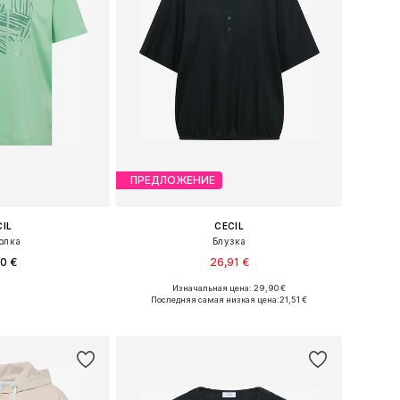
ПРЕДЛОЖЕНИЕ
CIL
CECIL
олка
Блузка
90 €
26,91 €
Изначальная цена: 29,90 €
ры: XS, S, M, L
Доступные размеры: XS, S, M, L, XL
Последняя самая низкая цена:
21,51 €
в корзину
Добавить в корзину