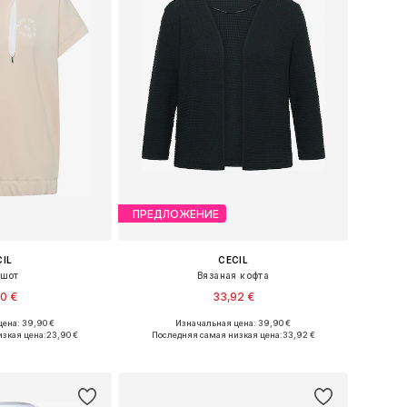
ПРЕДЛОЖЕНИЕ
CIL
CECIL
тшот
Вязаная кофта
90 €
33,92 €
ена: 39,90 €
Изначальная цена: 39,90 €
ы: XS, S, M, XL
Доступные размеры: S, M, L, XL, XXL
изкая цена:
23,90 €
Последняя самая низкая цена:
33,92 €
в корзину
Добавить в корзину