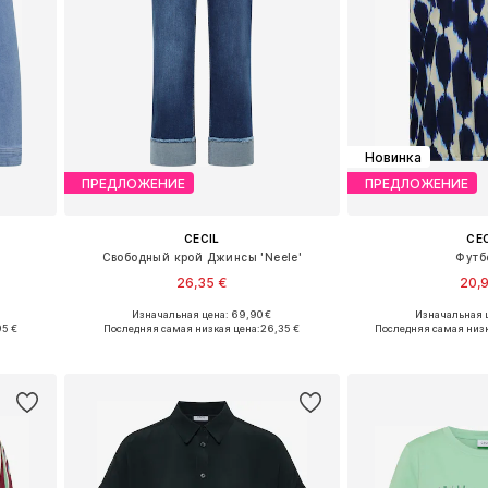
Новинка
ПРЕДЛОЖЕНИЕ
ПРЕДЛОЖЕНИЕ
CECIL
CE
Свободный крой Джинсы 'Neele'
Футб
26,35 €
20,
Изначальная цена: 69,90 €
Изначальная ц
XXL
Доступно множество размеров
Доступные размеры: X
95 €
Последняя самая низкая цена:
26,35 €
Последняя самая низк
у
Добавить в корзину
Добавить 