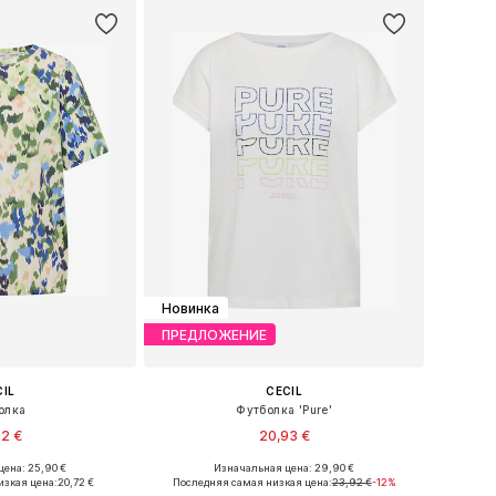
Новинка
ПРЕДЛОЖЕНИЕ
CIL
CECIL
олка
Футболка 'Pure'
02 €
20,93 €
ена: 25,90 €
Изначальная цена: 29,90 €
S, S, M, L, XL, XXL
Доступные размеры: XS, S, M, L, XL, XXL
изкая цена:
20,72 €
Последняя самая низкая цена:
23,92 €
-12%