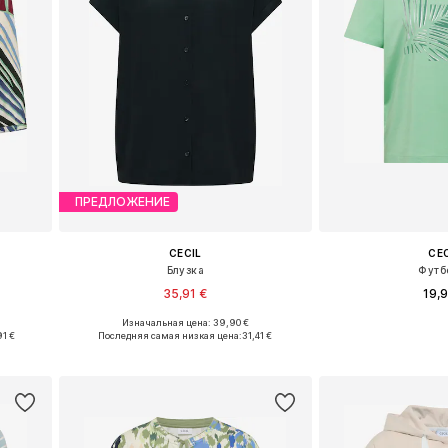
ПРЕДЛОЖЕНИЕ
CECIL
CE
Блузка
Футб
35,91 €
19,
Изначальная цена: 39,90 €
 XXL
Доступные размеры: S, M, L, XL, XXL
Доступные разме
91 €
Последняя самая низкая цена:
31,41 €
у
Добавить в корзину
Добавить 