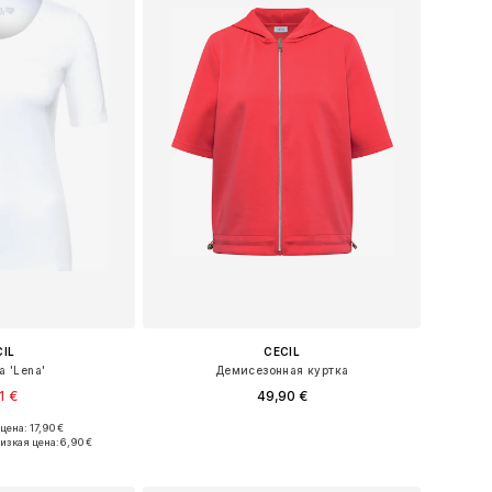
CIL
CECIL
 'Lena'
Демисезонная куртка
1 €
49,90 €
+
2
ена: 17,90 €
 XS, M, L, XL, XXL
Доступные размеры: XS, S, M, L, XL
изкая цена:
6,90 €
в корзину
Добавить в корзину