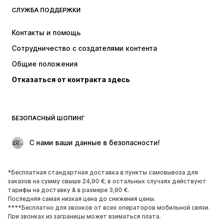
СЛУЖБА ПОДДЕРЖКИ
НОВИНКИ
Модные тенденции
Платья
Джинсы
Контакты и помощь
Топы и майки
Штаны
Сотрудничество с создателями контента
Куртки
Свитеры и вязаные изделия
Общие положения
Белье
Блузки и туники
Отказаться от контракта здесь
Пальто
Юбки
Пляжная одежда
Толстовки
Пиджаки
Комбинезоны
БЕЗОПАСНЫЙ ШОПИНГ
Плюс сайз
Одежда для беременных
Поводы
ЭКСКЛЮЗИВ
 С нами ваши данные в безопасности!
Апсайклинг
*Бесплатная стандартная доставка в пункты самовывоза для
ОБУВЬ
заказов на сумму свыше 24,90 €; в остальных случаях действуют
тарифы на доставку & в размере 3,90 €.
НОВИНКИ
Модные тенденции
Последняя самая низкая цена до снижения цены.
****Бесплатно для звонков от всех операторов мобильной связи.
Кроссовки и кеды
Ботинки
При звонках из заграницы может взиматься плата.