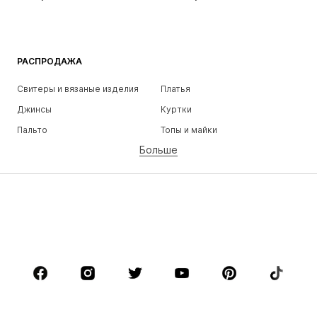
РАСПРОДАЖА
Свитеры и вязаные изделия
Платья
Джинсы
Куртки
Пальто
Топы и майки
Больше
Штаны
Белье
Юбки
Блузки и туники
Толстовки
Пиджаки
Пляжная одежда
Комбинезоны
Плюс сайз
Одежда для беременных
Обувь
Спорт
Аксессуары
Премиум
ОДЕЖДА