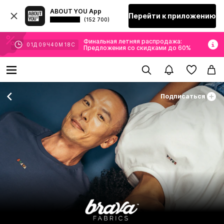
ABOUT YOU App
Перейти к приложению
(152 700)
Финальная летняя распродажа:
01
Д
09
Ч
40
М
18
С
Предложения со скидками до 60%
Подписаться