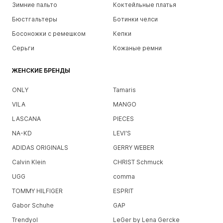
Зимние пальто
Коктейльные платья
Бюстгальтеры
Ботинки челси
Босоножки с ремешком
Кепки
Серьги
Кожаные ремни
ЖЕНСКИЕ БРЕНДЫ
ONLY
Tamaris
VILA
MANGO
LASCANA
PIECES
NA-KD
LEVI'S
ADIDAS ORIGINALS
GERRY WEBER
Calvin Klein
CHRIST Schmuck
UGG
comma
TOMMY HILFIGER
ESPRIT
Gabor Schuhe
GAP
Trendyol
LeGer by Lena Gercke