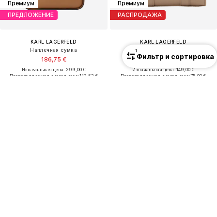
Премиум
Премиум
ПРЕДЛОЖЕНИЕ
РАСПРОДАЖА
KARL LAGERFELD
KARL LAGERFELD
Наплечная сумка
Сумки
1
Фильтр и сортировка
186,75 €
125,00 €
Изначальная цена: 299,00 €
Изначальная цена: 149,00 €
Последняя самая низкая цена:
143,52 €
Последняя самая низкая цена:
75,00 €
Премиум
Премиум