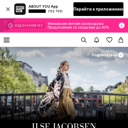
ABOUT YOU App
Перейти к приложению
(152 700)
Финальная летняя распродажа:
02
Д
04
Ч
46
М
14
С
Предложения со скидками до 60%
Подписаться