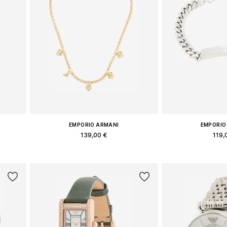
EMPORIO ARMANI
EMPORIO
139,00 €
119,
e
Доступные размеры: One Size
Доступные разм
у
Добавить в корзину
Добавить 