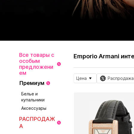
Все товары с
Emporio Armani инт
особым
предложени
ем
Цена
Распродажа
Премиум
Белье и
купальники
Аксессуары
РАСПРОДАЖ
А