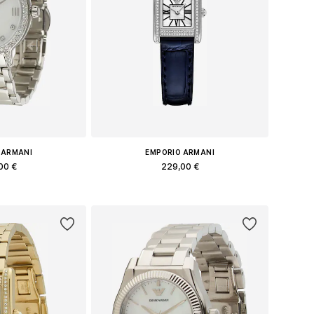
 ARMANI
EMPORIO ARMANI
00 €
229,00 €
еры: One Size
Доступные размеры: One Size
в корзину
Добавить в корзину