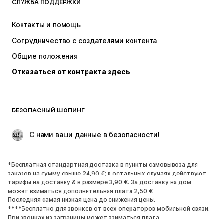
СЛУЖБА ПОДДЕРЖКИ
НОВИНКИ
Модные тенденции
Платья
Джинсы
Контакты и помощь
Топы и майки
Штаны
Сотрудничество с создателями контента
Куртки
Свитеры и вязаные изделия
Общие положения
Белье
Блузки и туники
Отказаться от контракта здесь
Пальто
Юбки
Пляжная одежда
Толстовки
Пиджаки
Комбинезоны
БЕЗОПАСНЫЙ ШОПИНГ
Плюс сайз
Одежда для беременных
Поводы
ЭКСКЛЮЗИВ
 С нами ваши данные в безопасности!
Апсайклинг
*Бесплатная стандартная доставка в пункты самовывоза для
ОБУВЬ
заказов на сумму свыше 24,90 €; в остальных случаях действуют
тарифы на доставку & в размере 3,90 €. За доставку на дом
НОВИНКИ
Модные тенденции
может взиматься дополнительная плата 2,50 €.
Последняя самая низкая цена до снижения цены.
Кроссовки и кеды
Ботинки
****Бесплатно для звонков от всех операторов мобильной связи.
Лодочки и туфли на высоких
Сапоги
При звонках из заграницы может взиматься плата.