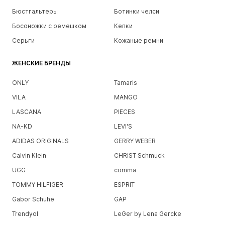
Бюстгальтеры
Ботинки челси
Босоножки с ремешком
Кепки
Серьги
Кожаные ремни
ЖЕНСКИЕ БРЕНДЫ
ONLY
Tamaris
VILA
MANGO
LASCANA
PIECES
NA-KD
LEVI'S
ADIDAS ORIGINALS
GERRY WEBER
Calvin Klein
CHRIST Schmuck
UGG
comma
TOMMY HILFIGER
ESPRIT
Gabor Schuhe
GAP
Trendyol
LeGer by Lena Gercke