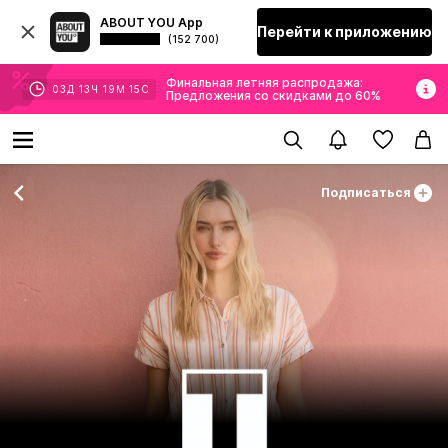
ABOUT YOU App
Перейти к приложению
(152 700)
Финальная летняя распродажа:
03
Д
13
Ч
19
М
15
С
Предложения со скидками до 60%
Подписаться