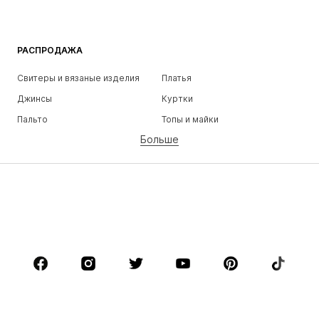
РАСПРОДАЖА
Свитеры и вязаные изделия
Платья
Джинсы
Куртки
Пальто
Топы и майки
Больше
Штаны
Белье
Юбки
Блузки и туники
Толстовки
Пиджаки
Пляжная одежда
Комбинезоны
Плюс сайз
Одежда для беременных
Обувь
Спорт
Аксессуары
Премиум
ОДЕЖДА