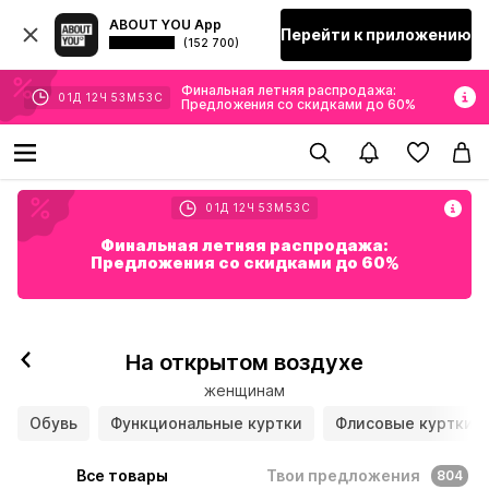
ABOUT YOU App
Перейти к приложению
(152 700)
Финальная летняя распродажа:
01
Д
12
Ч
53
М
52
С
Предложения со скидками до 60%
01
Д
12
Ч
53
М
52
С
Финальная летняя распродажа:
Предложения со скидками до 60%
На открытом воздухе
женщинам
Обувь
Функциональные куртки
Флисовые куртки
Все товары
Твои предложения
804