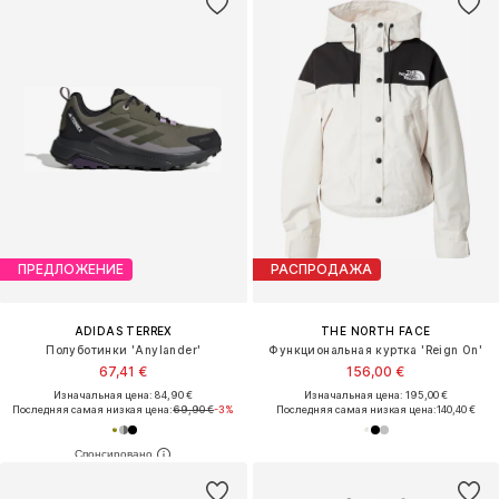
ПРЕДЛОЖЕНИЕ
РАСПРОДАЖА
ADIDAS TERREX
THE NORTH FACE
Полуботинки 'Anylander'
Функциональная куртка 'Reign On'
67,41 €
156,00 €
Изначальная цена: 84,90 €
Изначальная цена: 195,00 €
Последняя самая низкая цена:
69,90 €
-3%
Последняя самая низкая цена:
140,40 €