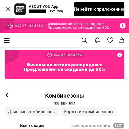
ABOUT YOU App
Перейти к приложению
(152 700)
Финальная летняя распродажа:
03
Д
07
Ч
02
М
24
С
Предложения со скидками до 60%
03
Д
07
Ч
02
М
24
С
Финальная летняя распродажа:
Предложения со скидками до 60%
Комбинезоны
женщинам
Длинные комбинезоны
Короткие комбинезоны
Все товары
Твои предложения
1321