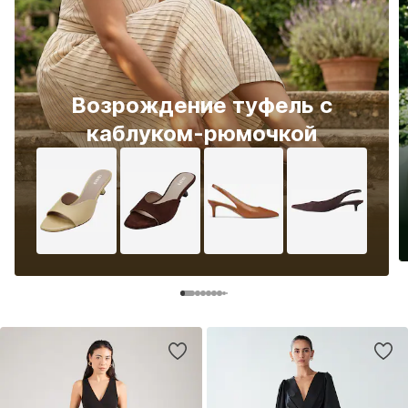
Возрождение туфель с
каблуком-рюмочкой