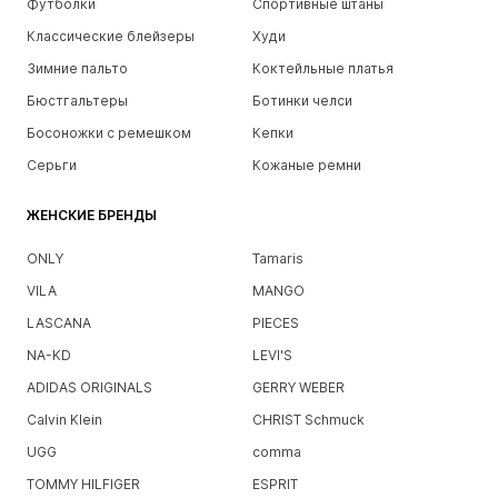
Футболки
Спортивные штаны
Классические блейзеры
Худи
Зимние пальто
Коктейльные платья
Бюстгальтеры
Ботинки челси
Босоножки с ремешком
Кепки
Серьги
Кожаные ремни
ЖЕНСКИЕ БРЕНДЫ
ONLY
Tamaris
VILA
MANGO
LASCANA
PIECES
NA-KD
LEVI'S
ADIDAS ORIGINALS
GERRY WEBER
Calvin Klein
CHRIST Schmuck
UGG
comma
TOMMY HILFIGER
ESPRIT