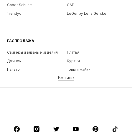
Gabor Schuhe
GAP
Trendyol
LeGer by Lena Gercke
РАСПРОДАЖА
Свитеры и вязаные изделия
Платья
Джинсы
Куртки
Пальто
Топы и майки
Больше
Штаны
Белье
Юбки
Блузки и туники
Толстовки
Пиджаки
Пляжная одежда
Комбинезоны
Плюс сайз
Одежда для беременных
Обувь
Спорт
Аксессуары
Премиум