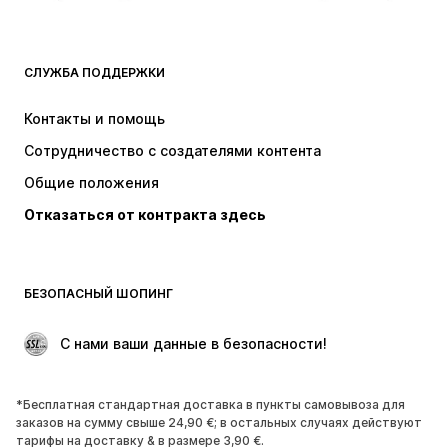
ОДЕЖДА
СЛУЖБА ПОДДЕРЖКИ
НОВИНКИ
Модные тенденции
Платья
Джинсы
Контакты и помощь
Топы и майки
Штаны
Сотрудничество с создателями контента
Куртки
Свитеры и вязаные изделия
Общие положения
Белье
Блузки и туники
Отказаться от контракта здесь
Пальто
Юбки
Пляжная одежда
Толстовки
Пиджаки
Комбинезоны
БЕЗОПАСНЫЙ ШОПИНГ
Плюс сайз
Одежда для беременных
Поводы
ЭКСКЛЮЗИВ
 С нами ваши данные в безопасности!
Апсайклинг
*Бесплатная стандартная доставка в пункты самовывоза для
ОБУВЬ
заказов на сумму свыше 24,90 €; в остальных случаях действуют
тарифы на доставку & в размере 3,90 €.