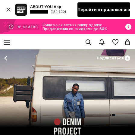
ABOUT YOU App
Перейти к приложению
(152 700)
Финальная летняя распродажа:
18
Ч
42
М
38
С
Предложения со скидками до 60%
Подписаться