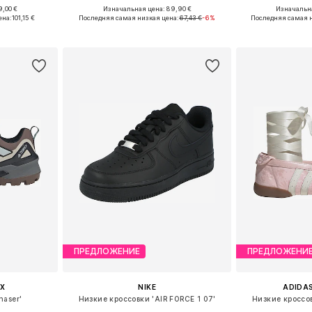
+
30
9,00 €
Изначальная цена: 89,90 €
Изначальна
размеров
Доступные размеры: 35 СТРОЙНЫЙ
Доступно мн
ена:
101,15 €
Последняя самая низкая цена:
67,43 €
-6%
Последняя самая н
рзину
Добавить в корзину
Добавит
ПРЕДЛОЖЕНИЕ
ПРЕДЛОЖЕНИ
X
NIKE
ADIDAS
haser'
Низкие кроссовки 'AIR FORCE 1 07'
Низкие кроссо