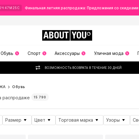
Финальная летняя распродажа: Предложения со скидками
0
Ч
47
М
22
С
ABOUT
YOU
Обувь
Спорт
Аксессуары
Уличная мода
ВОЗМОЖНОСТЬ ВОЗВРАТА В ТЕЧЕНИЕ 30 ДНЕЙ
ЖА
Обувь
а распродаже
15 790
Размер
Цвет
Торговая марка
Узоры
Св