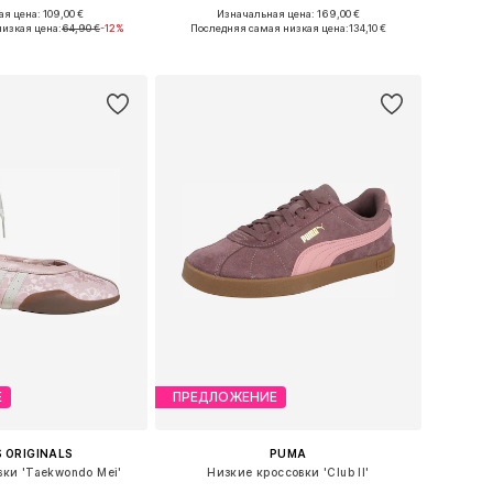
+
4
я цена: 109,00 €
Изначальная цена: 169,00 €
ожество размеров
Доступно множество размеров
изкая цена:
64,90 €
-12%
Последняя самая низкая цена:
134,10 €
ь в корзину
Добавить в корзину
Е
ПРЕДЛОЖЕНИЕ
 ORIGINALS
PUMA
вки 'Taekwondo Mei'
Низкие кроссовки 'Club II'