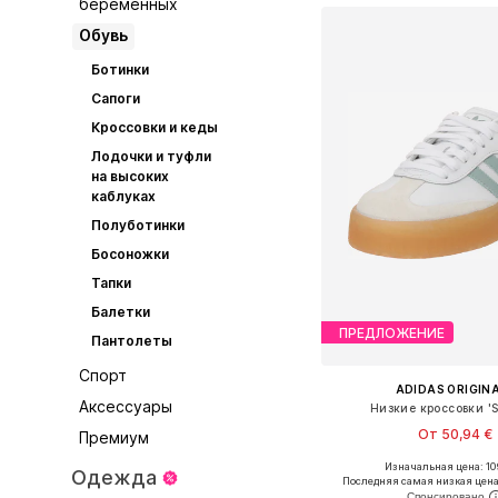
беременных
Обувь
Ботинки
Сапоги
Кроссовки и кеды
Лодочки и туфли
на высоких
каблуках
Полуботинки
Босоножки
Тапки
Балетки
ПРЕДЛОЖЕНИЕ
Пантолеты
Спорт
ADIDAS ORIGIN
Аксессуары
Низкие кроссовки '
От 50,94 €
Премиум
Изначальная цена: 10
Одежда
Доступно множество 
Последняя самая низкая цена