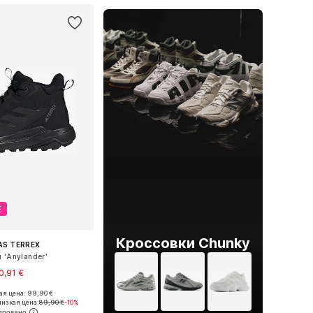
Е
Кроссовки Chunky
AS TERREX
 'Anylander'
0,91 €
я цена: 99,90 €
ожество размеров
изкая цена:
89,90 €
-10%