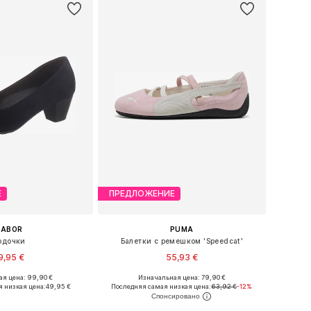
Е
ПРЕДЛОЖЕНИЕ
GABOR
PUMA
одочки
Балетки с ремешком 'Speedcat'
9,95 €
55,93 €
я цена: 99,90 €
Изначальная цена: 79,90 €
ожество размеров
Доступно множество размеров
 низкая цена:
49,95 €
Последняя самая низкая цена:
63,92 €
-12%
ь в корзину
Добавить в корзину