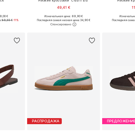
ck'
Низкие кроссовки 'Club II Era'
Низкие кр
49,41 €
1
+
1
9,00 €
Изначальная цена: 69,90 €
Изначальна
38, 39, 40
Доступно множество размеров
Доступно мн
а:
89,55 €
-11%
Последняя самая низкая цена:
34,90 €
Последняя сама
рзину
Добавить в корзину
Добавит
РАСПРОДАЖА
ПРЕДЛОЖЕНИ