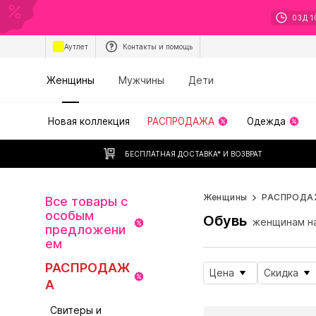
03
Д
1
Аутлет
Контакты и помощь
Женщины
Мужчины
Дети
Новая коллекция
РАСПРОДАЖА
Одежда
БЕСПЛАТНАЯ ДОСТАВКА* И ВОЗВРАТ
Женщины
РАСПРОДА
Все товары с
особым
Обувь
женщинам н
предложени
ем
РАСПРОДАЖ
Цена
Скидка
А
Свитеры и