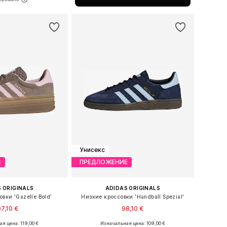
ь в корзину
Унисекс
Е
ПРЕДЛОЖЕНИЕ
 ORIGINALS
ADIDAS ORIGINALS
вки 'Gazelle Bold'
Низкие кроссовки 'Handball Spezial'
07,10 €
98,10 €
+
1
я цена: 119,00 €
Изначальная цена: 109,00 €
ожество размеров
Доступно множество размеров