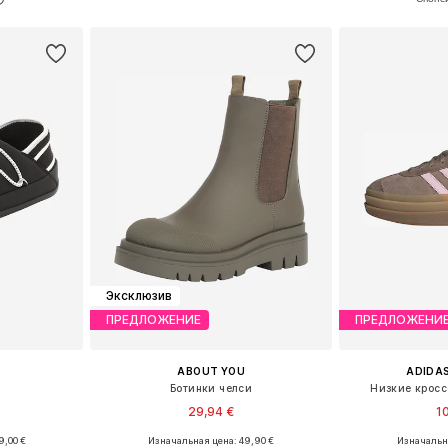
рзину
Добавить в корзину
Добавит
Эксклюзив
ПРЕДЛОЖЕНИЕ
ПРЕДЛОЖЕНИ
ABOUT YOU
ADIDAS
Ботинки челси
Низкие кроссо
29,94 €
1
9,00 €
Изначальная цена: 49,90 €
Изначальна
, 39, 40, 41
Доступные размеры: 36, 37, 38, 39, 40, 41
Доступно мн