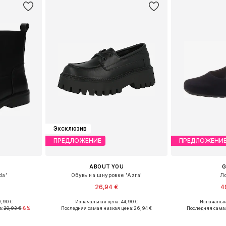
Эксклюзив
ПРЕДЛОЖЕНИЕ
ПРЕДЛОЖЕНИ
ABOUT YOU
da'
Обувь на шнуровке 'Azra'
Л
26,94 €
4
,90 €
Изначальная цена: 44,90 €
Изначальна
38, 39, 40, 41
Доступно множество размеров
Доступно мн
а:
20,93 €
-8%
Последняя самая низкая цена:
26,94 €
Последняя самая
рзину
Добавить в корзину
Добавит