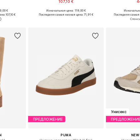
107,10 €
4
9,00 €
Изначальная цена: 119,00 €
Изначальна
размеров
Доступно множество размеров
Доступно мн
ена:
107,10 €
Последняя самая низкая цена:
71,91 €
Последняя самая 
рзину
Добавить в корзину
Добавит
Унисекс
ПРЕДЛОЖЕНИЕ
ПРЕДЛОЖЕНИ
N
PUMA
NEW