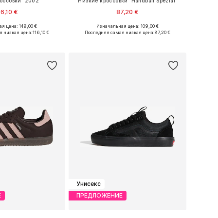
оссовки '2002'
Низкие кроссовки 'Handball Spezial'
16,10 €
87,20 €
+
1
я цена: 149,00 €
Изначальная цена: 109,00 €
ожество размеров
Доступно множество размеров
я низкая цена:
116,10 €
Последняя самая низкая цена:
87,20 €
ь в корзину
Добавить в корзину
Унисекс
Е
ПРЕДЛОЖЕНИЕ