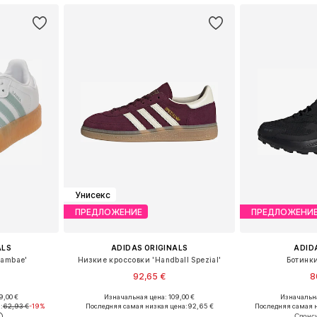
Унисекс
ПРЕДЛОЖЕНИЕ
ПРЕДЛОЖЕНИ
ALS
ADIDAS ORIGINALS
ADID
Sambae'
Низкие кроссовки 'Handball Spezial'
Ботинки
92,65 €
8
9,00 €
Изначальная цена: 109,00 €
Изначальна
размеров
Доступно множество размеров
Доступно мн
:
62,93 €
-19%
Последняя самая низкая цена:
92,65 €
Последняя самая н