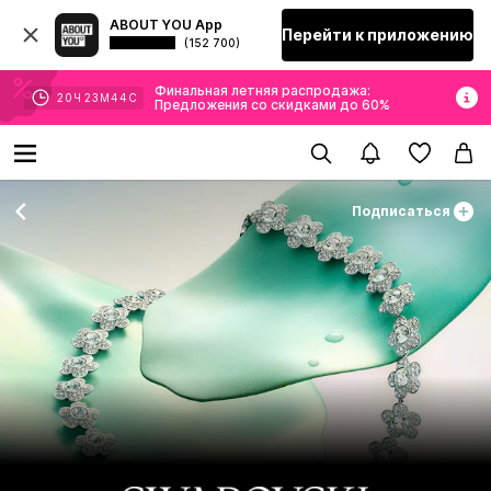
ABOUT YOU App
Перейти к приложению
(152 700)
Финальная летняя распродажа:
20
Ч
23
М
43
С
Предложения со скидками до 60%
Подписаться