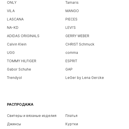
ONLY
Tamaris
VILA
MANGO
LASCANA
PIECES
NA-KD
LEVI'S
ADIDAS ORIGINALS
GERRY WEBER
Calvin Klein
CHRIST Schmuck
UGG
comma
TOMMY HILFIGER
ESPRIT
Gabor Schuhe
GAP
Trendyol
LeGer by Lena Gercke
РАСПРОДАЖА
Свитеры и вязаные изделия
Платья
Джинсы
Куртки