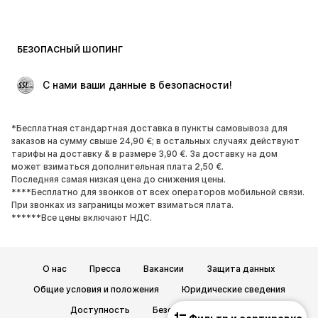
Пляжная одежда
Толстовки
Пиджаки
Комбинезоны
БЕЗОПАСНЫЙ ШОПИНГ
Плюс сайз
Одежда для беременных
Поводы
ЭКСКЛЮЗИВ
 С нами ваши данные в безопасности!
Апсайклинг
*Бесплатная стандартная доставка в пункты самовывоза для
ОБУВЬ
заказов на сумму свыше 24,90 €; в остальных случаях действуют
тарифы на доставку & в размере 3,90 €. За доставку на дом
НОВИНКИ
Модные тенденции
может взиматься дополнительная плата 2,50 €.
Последняя самая низкая цена до снижения цены.
Кроссовки и кеды
Ботинки
****Бесплатно для звонков от всех операторов мобильной связи.
Лодочки и туфли на высоких
Сапоги
При звонках из заграницы может взиматься плата.
******Все цены включают НДС.
каблуках
Босоножки
Полуботинки
Спортивная обувь
Балетки
О нас
Пресса
Вакансии
Защита данных
Пантолеты
Тапки
Общие условия и положения
Юридические сведения
ЭКСКЛЮЗИВ
Доступность
Безопасность товара