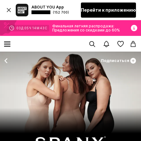
ABOUT YOU App
Перейти к приложению
(152 700)
Финальная летняя распродажа:
03
Д
05
Ч
14
М
42
С
Предложения со скидками до 60%
Подписаться