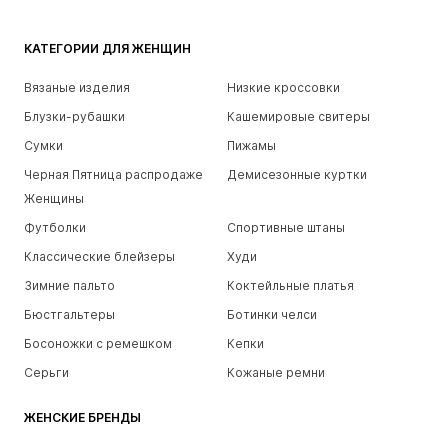
КАТЕГОРИИ ДЛЯ ЖЕНЩИН
Вязаные изделия
Низкие кроссовки
Блузки-рубашки
Кашемировые свитеры
Сумки
Пижамы
Черная Пятница распродаже
Демисезонные куртки
Женщины
Футболки
Спортивные штаны
Классические блейзеры
Худи
Зимние пальто
Коктейльные платья
Бюстгальтеры
Ботинки челси
Босоножки с ремешком
Кепки
Серьги
Кожаные ремни
ЖЕНСКИЕ БРЕНДЫ