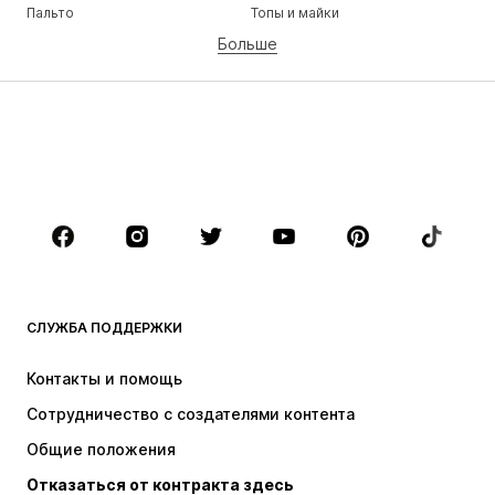
Пальто
Топы и майки
Больше
Штаны
Белье
Юбки
Блузки и туники
Толстовки
Пиджаки
Пляжная одежда
Комбинезоны
Плюс сайз
Одежда для беременных
Обувь
Спорт
Аксессуары
Премиум
ОДЕЖДА
СЛУЖБА ПОДДЕРЖКИ
НОВИНКИ
Модные тенденции
Платья
Джинсы
Контакты и помощь
Топы и майки
Штаны
Сотрудничество с создателями контента
Куртки
Свитеры и вязаные изделия
Общие положения
Белье
Блузки и туники
Отказаться от контракта здесь
Пальто
Юбки