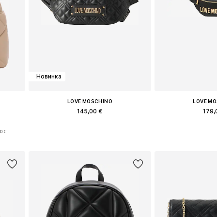
Новинка
LOVE MOSCHINO
LOVE M
145,00 €
179,
e
Доступные размеры: One Size
Доступные разм
0 €
у
Добавить в корзину
Добавить 