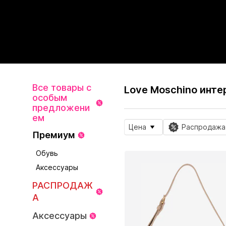
Все товары с
Love Moschino инте
особым
предложени
ем
Цена
Распродажа
Премиум
Обувь
Аксессуары
РАСПРОДАЖ
А
Аксессуары