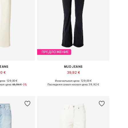
ПРЕДЛОЖЕНИЕ
JEANS
MUD JEANS
60 €
39,92 €
ена: 129,00 €
Изначальная цена: 129,00 €
Доступные размеры: 31 x 30, 32 x 30, 32 x 32
Доступные размеры: 25 x 32, 25 x 34, 26 x 32, 26 x 34, 27 x 34
кая цена:
44,94 €
-3%
Последняя самая низкая цена:
39,92 €
в корзину
Добавить в корзину