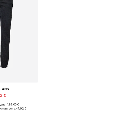
JEANS
92 €
ена: 129,00 €
меры: 26 x 32
изкая цена:
47,92 €
в корзину