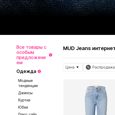
Все товары с
MUD Jeans интерне
особым
предложени
ем
Цена
Распродажа
Одежда
Модные
тенденции
Джинсы
Куртки
Юбки
Плюс сайз