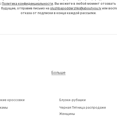
с
Политика конфиденциальности
. Вы можете в любой момент отозвать 
а будущее, отправив письмо на
sluzhbapodderzhki@aboutyou.lv
или восп
отказа от подписки в конце каждой рассылки.
Больше
зкие кроссовки
Блузки-рубашки
жамы
Черная Пятница распродаже
Женщины