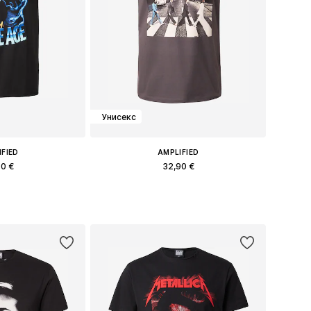
Унисекс
IFIED
AMPLIFIED
90 €
32,90 €
еры: M, L, XXL
Доступные размеры: S, M, XL, XXL
в корзину
Добавить в корзину