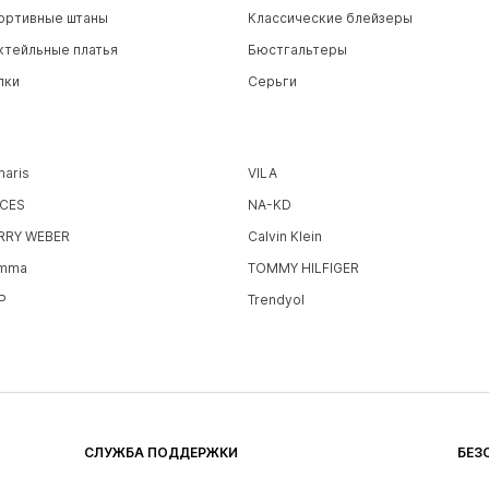
ортивные штаны
Классические блейзеры
ктейльные платья
Бюстгальтеры
пки
Серьги
maris
VILA
ECES
NA-KD
RRY WEBER
Calvin Klein
mma
TOMMY HILFIGER
P
Trendyol
СЛУЖБА ПОДДЕРЖКИ
БЕЗ