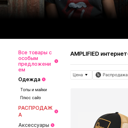
Все товары с
AMPLIFIED интернет
особым
предложени
ем
Цена
Распродажа
Одежда
Топы и майки
Плюс сайз
РАСПРОДАЖ
А
Аксессуары