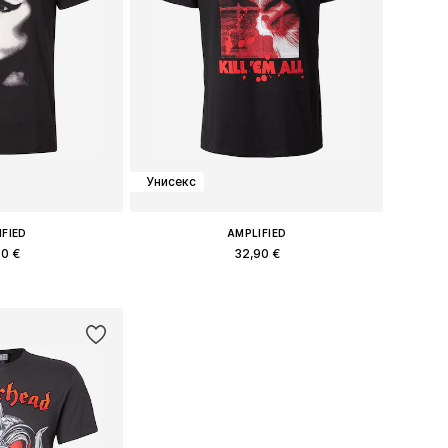
Унисекс
IFIED
AMPLIFIED
90 €
32,90 €
змеры: M, L
Доступные размеры: XL, XXL
в корзину
Добавить в корзину