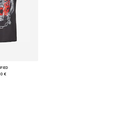
IFIED
90 €
меры: L, XXL
в корзину