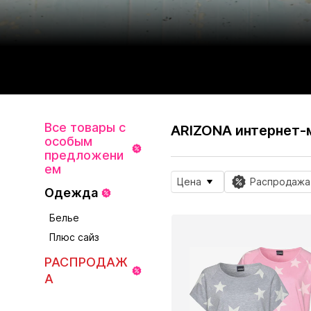
Все товары с
ARIZONA интернет-
особым
предложени
ем
Цена
Распродажа
Одежда
Белье
Плюс сайз
РАСПРОДАЖ
А