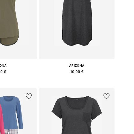
ZONA
ARIZONA
99 €
19,99 €
: XS, XS-S, M, L
Доступные размеры: XS
в корзину
Добавить в корзину