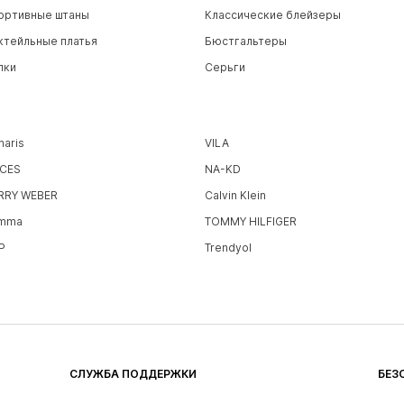
ортивные штаны
Классические блейзеры
ктейльные платья
Бюстгальтеры
пки
Серьги
maris
VILA
ECES
NA-KD
RRY WEBER
Calvin Klein
mma
TOMMY HILFIGER
P
Trendyol
СЛУЖБА ПОДДЕРЖКИ
БЕЗ