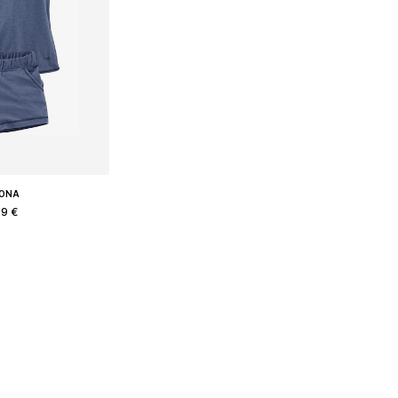
ZONA
99 €
змеры: XXXL
в корзину