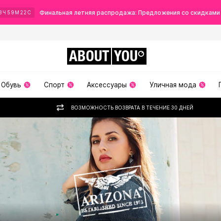
Финальная летняя распродажа: Предложения со скидками
3
Ч
59
М
21
С
ABOUT
YOU
Обувь
Спорт
Аксессуары
Уличная мода
ВОЗМОЖНОСТЬ ВОЗВРАТА В ТЕЧЕНИЕ 30 ДНЕЙ