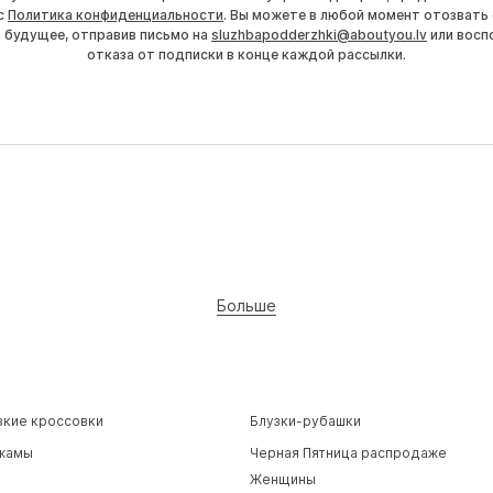
с
Политика конфиденциальности
. Вы можете в любой момент отозвать 
а будущее, отправив письмо на
sluzhbapodderzhki@aboutyou.lv
или восп
отказа от подписки в конце каждой рассылки.
Больше
зкие кроссовки
Блузки-рубашки
жамы
Черная Пятница распродаже
Женщины