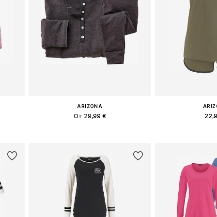
ARIZONA
ARI
От 29,99 €
22,
в
Доступные размеры: XS, M, L, XL, XXL, XXXL
Доступные размеры
у
Добавить в корзину
Добавить 