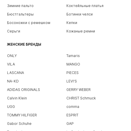
Зимние пальто
Коктейльные платья
Бюстгальтеры
Ботинки челси
Босоножки с ремешком
Кепки
Серьги
Кожаные ремни
ЖЕНСКИЕ БРЕНДЫ
ONLY
Tamaris
VILA
MANGO
LASCANA
PIECES
NA-KD
LEVI'S
ADIDAS ORIGINALS
GERRY WEBER
Calvin Klein
CHRIST Schmuck
UGG
comma
TOMMY HILFIGER
ESPRIT
Gabor Schuhe
GAP