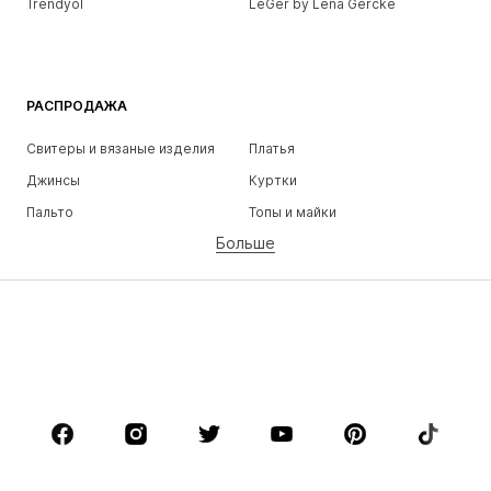
Trendyol
LeGer by Lena Gercke
РАСПРОДАЖА
Свитеры и вязаные изделия
Платья
Джинсы
Куртки
Пальто
Топы и майки
Больше
Штаны
Белье
Юбки
Блузки и туники
Толстовки
Пиджаки
Пляжная одежда
Комбинезоны
Плюс сайз
Одежда для беременных
Обувь
Спорт
Аксессуары
Премиум
ОДЕЖДА