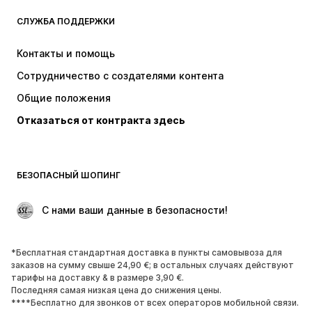
СЛУЖБА ПОДДЕРЖКИ
НОВИНКИ
Модные тенденции
Платья
Джинсы
Контакты и помощь
Топы и майки
Штаны
Сотрудничество с создателями контента
Куртки
Свитеры и вязаные изделия
Общие положения
Белье
Блузки и туники
Отказаться от контракта здесь
Пальто
Юбки
Пляжная одежда
Толстовки
Пиджаки
Комбинезоны
БЕЗОПАСНЫЙ ШОПИНГ
Плюс сайз
Одежда для беременных
Поводы
ЭКСКЛЮЗИВ
 С нами ваши данные в безопасности!
Апсайклинг
*Бесплатная стандартная доставка в пункты самовывоза для
ОБУВЬ
заказов на сумму свыше 24,90 €; в остальных случаях действуют
тарифы на доставку & в размере 3,90 €.
НОВИНКИ
Модные тенденции
Последняя самая низкая цена до снижения цены.
****Бесплатно для звонков от всех операторов мобильной связи.
Кроссовки и кеды
Ботинки