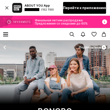
ABOUT YOU App
Перейти к приложению
(152 700)
Финальная летняя распродажа:
16
Ч
04
М
56
С
Предложения со скидками до 60%
Подписаться