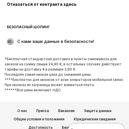
Отказаться от контракта здесь
Пальто
Юбки
Пляжная одежда
Толстовки
Пиджаки
Комбинезоны
БЕЗОПАСНЫЙ ШОПИНГ
Плюс сайз
Одежда для беременных
Поводы
ЭКСКЛЮЗИВ
 С нами ваши данные в безопасности!
Апсайклинг
*Бесплатная стандартная доставка в пункты самовывоза для
ОБУВЬ
заказов на сумму свыше 24,90 €; в остальных случаях действуют
тарифы на доставку & в размере 3,90 €.
НОВИНКИ
Модные тенденции
Последняя самая низкая цена до снижения цены.
****Бесплатно для звонков от всех операторов мобильной связи.
Кроссовки и кеды
Ботинки
При звонках из заграницы может взиматься плата.
Лодочки и туфли на высоких
Сапоги
******Все цены включают НДС.
каблуках
Босоножки
Полуботинки
О нас
Пресса
Вакансии
Защита данных
Спортивная обувь
Балетки
Общие условия и положения
Юридические сведения
Пантолеты
Тапки
Доступность
Безопасность товара
ЭКСКЛЮЗИВ