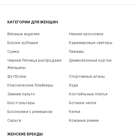
КАТЕГОРИИ ДЛЯ ЖЕНЩИН
Вязаные изделия
Низкие кроссовки
Блузки-рубашки
Кашемировые свитеры
Сумки
Пижамы
Черная Пятница распродаже
Демисезонные куртки
Женщины
Футболки
Спортивные штаны
Классические блейзеры
Худи
Зимние пальто
Коктейльные платья
Бюстгальтеры
Ботинки челси
Босоножки с ремешком
Кепки
Серьги
Кожаные ремни
ЖЕНСКИЕ БРЕНДЫ