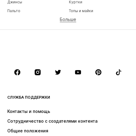
Джинсы
Куртки
Пальто
Топы и майки
Больше
Штаны
Белье
Юбки
Блузки и туники
Толстовки
Пиджаки
Пляжная одежда
Комбинезоны
Плюс сайз
Одежда для беременных
Обувь
Спорт
Аксессуары
Премиум
ОДЕЖДА
СЛУЖБА ПОДДЕРЖКИ
НОВИНКИ
Модные тенденции
Платья
Джинсы
Контакты и помощь
Топы и майки
Штаны
Сотрудничество с создателями контента
Куртки
Свитеры и вязаные изделия
Общие положения
Белье
Блузки и туники