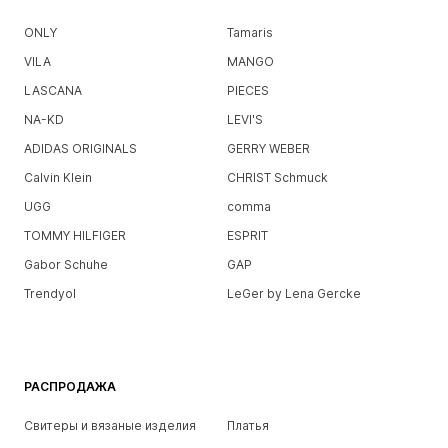
ONLY
Tamaris
VILA
MANGO
LASCANA
PIECES
NA-KD
LEVI'S
ADIDAS ORIGINALS
GERRY WEBER
Calvin Klein
CHRIST Schmuck
UGG
comma
TOMMY HILFIGER
ESPRIT
Gabor Schuhe
GAP
Trendyol
LeGer by Lena Gercke
РАСПРОДАЖА
Свитеры и вязаные изделия
Платья