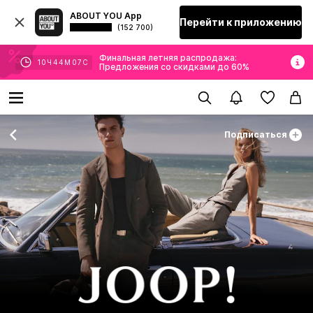
ABOUT YOU App
Перейти к приложению
(152 700)
Финальная летняя распродажа:
10
Ч
44
М
05
С
Предложения со скидками до 60%
Подписаться