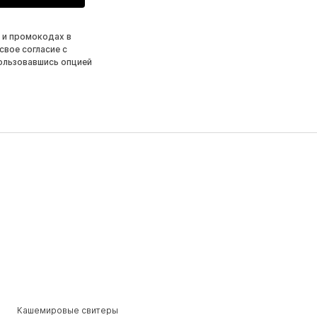
 и промокодах в
свое согласие с
ользовавшись опцией
Кашемировые свитеры