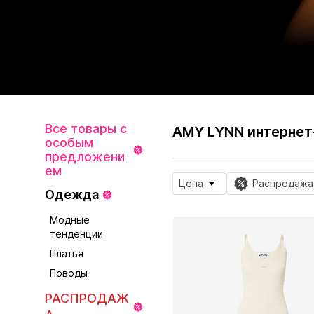
Все товары с
AMY LYNN интернет
особым
предложени
ем
Цена
Распродажа
Одежда
Модные
тенденции
Платья
Поводы
РАСПРОДАЖ