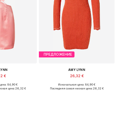
ПРЕДЛОЖЕНИЕ
LYNN
AMY LYNN
32 €
26,32 €
ена: 84,90 €
Изначальная цена: 84,90 €
азмеры: 40
Доступные размеры: L
зкая цена:
26,32 €
Последняя самая низкая цена:
26,32 €
в корзину
Добавить в корзину