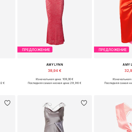
ПРЕДЛОЖЕНИЕ
ПРЕДЛОЖЕНИЕ
AMY LYNN
AMY 
38,94 €
32,
Изначальная цена: 109,00 €
Изначальная ц
Доступные размеры: 38, 40
Доступные раз
32 €
Последняя самая низкая цена:
29,96 €
Последняя самая ни
у
Добавить в корзину
Добавить 