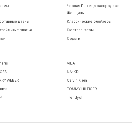
жамы
Черная Пятница распродаже
Женщины
ортивные штаны
Классические блейзеры
ктейльные платья
Бюстгальтеры
пки
Серьги
maris
VILA
ECES
NA-KD
RRY WEBER
Calvin Klein
mma
TOMMY HILFIGER
P
Trendyol