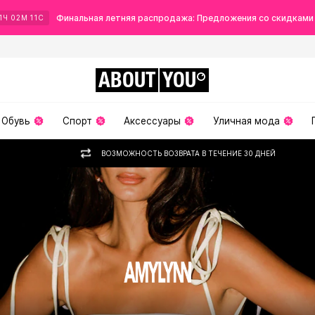
Финальная летняя распродажа: Предложения со скидками
1
Ч
02
М
10
С
ABOUT
YOU
Обувь
Спорт
Аксессуары
Уличная мода
ВОЗМОЖНОСТЬ ВОЗВРАТА В ТЕЧЕНИЕ 30 ДНЕЙ