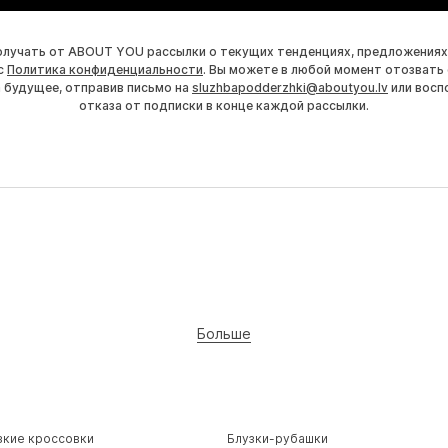
получать от ABOUT YOU рассылки о текущих тенденциях, предложениях
с
Политика конфиденциальности
. Вы можете в любой момент отозвать 
а будущее, отправив письмо на
sluzhbapodderzhki@aboutyou.lv
или восп
отказа от подписки в конце каждой рассылки.
Больше
зкие кроссовки
Блузки-рубашки