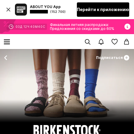
ABOUT YOU App
Перейти к приложению
(152 700)
Финальная летняя распродажа:
03
Д
12
Ч
40
М
39
С
Предложения со скидками до 60%
Подписаться