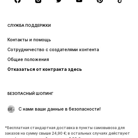
Аксессуары
Премиум
ОДЕЖДА
СЛУЖБА ПОДДЕРЖКИ
НОВИНКИ
Модные тенденции
Платья
Джинсы
Контакты и помощь
Топы и майки
Штаны
Сотрудничество с создателями контента
Куртки
Свитеры и вязаные изделия
Общие положения
Белье
Блузки и туники
Отказаться от контракта здесь
Пальто
Юбки
Пляжная одежда
Толстовки
Пиджаки
Комбинезоны
БЕЗОПАСНЫЙ ШОПИНГ
Плюс сайз
Одежда для беременных
Поводы
ЭКСКЛЮЗИВ
 С нами ваши данные в безопасности!
Апсайклинг
*Бесплатная стандартная доставка в пункты самовывоза для
ОБУВЬ
заказов на сумму свыше 24,90 €; в остальных случаях действуют