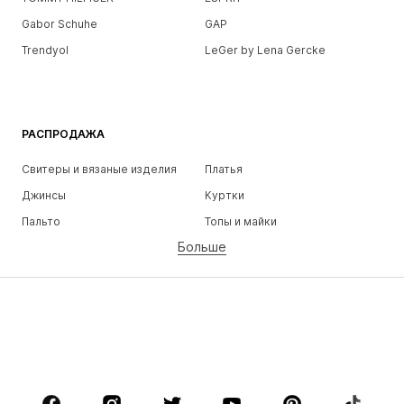
Gabor Schuhe
GAP
Trendyol
LeGer by Lena Gercke
РАСПРОДАЖА
Свитеры и вязаные изделия
Платья
Джинсы
Куртки
Пальто
Топы и майки
Больше
Штаны
Белье
Юбки
Блузки и туники
Толстовки
Пиджаки
Пляжная одежда
Комбинезоны
Плюс сайз
Одежда для беременных
Обувь
Спорт