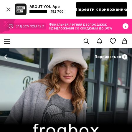
ABOUT YOU App
Перейти к приложению
(152 700)
Финальная летняя распродажа:
01
Д
02
Ч
32
М
12
С
Предложения со скидками до 60%
Подписаться