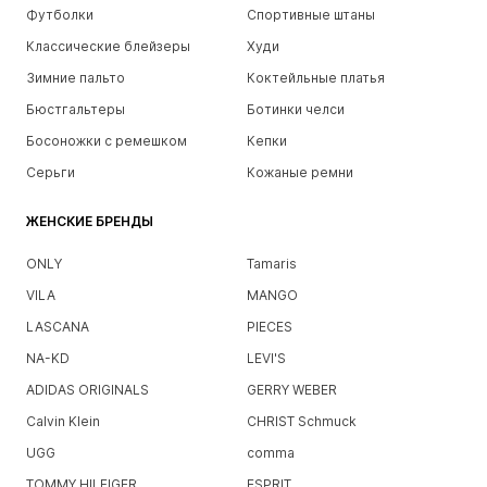
Футболки
Спортивные штаны
Классические блейзеры
Худи
Зимние пальто
Коктейльные платья
Бюстгальтеры
Ботинки челси
Босоножки с ремешком
Кепки
Серьги
Кожаные ремни
ЖЕНСКИЕ БРЕНДЫ
ONLY
Tamaris
VILA
MANGO
LASCANA
PIECES
NA-KD
LEVI'S
ADIDAS ORIGINALS
GERRY WEBER
Calvin Klein
CHRIST Schmuck
UGG
comma
TOMMY HILFIGER
ESPRIT