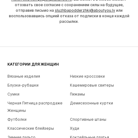
отозвать свое согласие с сохранением силы на будущее,
отправив письмо на
sluzhbapodderzhki@aboutyou.lv
или
воспользовавшись опцией отказа от подписки в конце каждой
рассылки.
КАТЕГОРИИ ДЛЯ ЖЕНЩИН
Вязаные изделия
Низкие кроссовки
Блузки-рубашки
Кашемировые свитеры
Сумки
Пижамы
Черная Пятница распродаже
Демисезонные куртки
Женщины
Футболки
Спортивные штаны
Классические блейзеры
Худи
Зимние пальто
Коктейльные платья