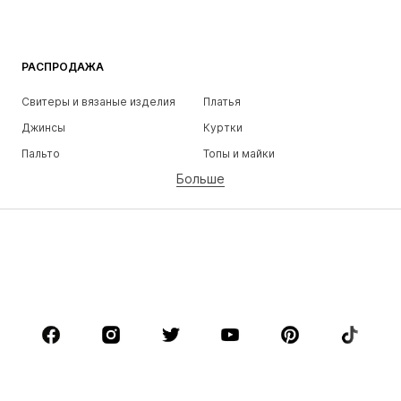
РАСПРОДАЖА
Свитеры и вязаные изделия
Платья
Джинсы
Куртки
Пальто
Топы и майки
Больше
Штаны
Белье
Юбки
Блузки и туники
Толстовки
Пиджаки
Пляжная одежда
Комбинезоны
Плюс сайз
Одежда для беременных
Обувь
Спорт
Аксессуары
Премиум
ОДЕЖДА