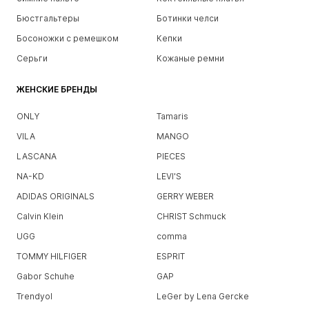
Бюстгальтеры
Ботинки челси
Босоножки с ремешком
Кепки
Серьги
Кожаные ремни
ЖЕНСКИЕ БРЕНДЫ
ONLY
Tamaris
VILA
MANGO
LASCANA
PIECES
NA-KD
LEVI'S
ADIDAS ORIGINALS
GERRY WEBER
Calvin Klein
CHRIST Schmuck
UGG
comma
TOMMY HILFIGER
ESPRIT
Gabor Schuhe
GAP
Trendyol
LeGer by Lena Gercke