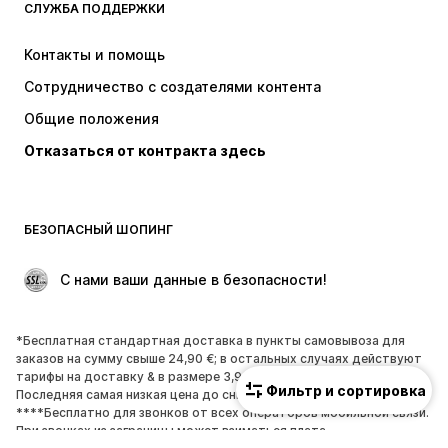
СЛУЖБА ПОДДЕРЖКИ
НОВИНКИ
Модные тенденции
Платья
Джинсы
Контакты и помощь
Топы и майки
Штаны
Сотрудничество с создателями контента
Куртки
Свитеры и вязаные изделия
Общие положения
Белье
Блузки и туники
Отказаться от контракта здесь
Пальто
Юбки
Пляжная одежда
Толстовки
Пиджаки
Комбинезоны
БЕЗОПАСНЫЙ ШОПИНГ
Плюс сайз
Одежда для беременных
Поводы
ЭКСКЛЮЗИВ
 С нами ваши данные в безопасности!
Апсайклинг
*Бесплатная стандартная доставка в пункты самовывоза для
ОБУВЬ
заказов на сумму свыше 24,90 €; в остальных случаях действуют
тарифы на доставку & в размере 3,90 €.
НОВИНКИ
Модные тенденции
Фильтр и сортировка
Последняя самая низкая цена до снижения цены.
****Бесплатно для звонков от всех операторов мобильной связи.
Кроссовки и кеды
Ботинки
При звонках из заграницы может взиматься плата.
Лодочки и туфли на высоких
Сапоги