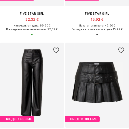
FIVE STAR GIRL
FIVE STAR GIRL
22,32 €
15,92 €
Изначальная цена: 69,90 €
Изначальная цена: 49,90 €
Последняя самая низкая цена:
22,32 €
Последняя самая низкая цена:
15,92 €
ПРЕДЛОЖЕНИЕ
ПРЕДЛОЖЕНИЕ