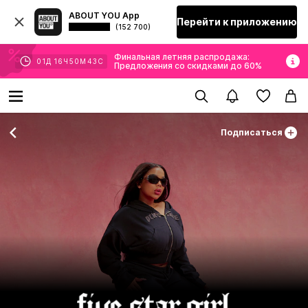
ABOUT YOU App
Перейти к приложению
(152 700)
Финальная летняя распродажа:
01
Д
16
Ч
50
М
42
С
Предложения со скидками до 60%
Подписаться