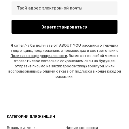
Твой адрес электронной почты
Зарегистрироваться
Я хотел/-а бы получать от ABOUT YOU рассылки о текущих
тенденциях, предложениях и промокодах в соответствии с
Политика конфиденциальности
. Вы можете в любой момент
отозвать свое согласие с сохранением силы на будущее,
отправив письмо на
sluzhbapodderzhki@aboutyou.lv
или
воспользовавшись опцией отказа от подписки в конце каждой
рассылки.
КАТЕГОРИИ ДЛЯ ЖЕНЩИН
Вязаные изделия
Низкие кроссовки