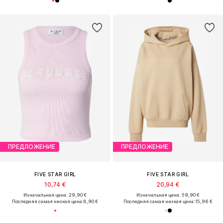
ПРЕДЛОЖЕНИЕ
ПРЕДЛОЖЕНИЕ
FIVE STAR GIRL
FIVE STAR GIRL
10,74 €
20,94 €
Изначальная цена: 29,90 €
Изначальная цена: 59,90 €
Последняя самая низкая цена:
8,90 €
Последняя самая низкая цена:
15,96 €