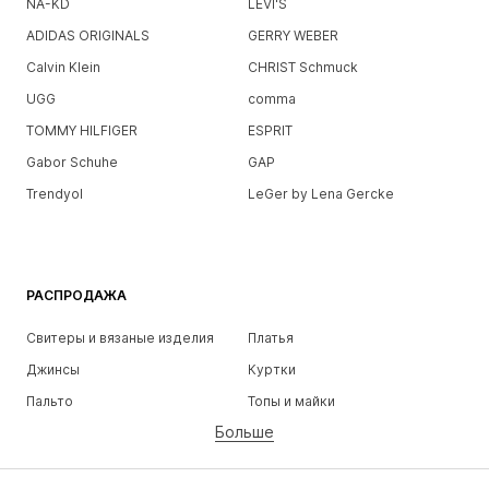
NA-KD
LEVI'S
ADIDAS ORIGINALS
GERRY WEBER
Calvin Klein
CHRIST Schmuck
UGG
comma
TOMMY HILFIGER
ESPRIT
Gabor Schuhe
GAP
Trendyol
LeGer by Lena Gercke
РАСПРОДАЖА
Свитеры и вязаные изделия
Платья
Джинсы
Куртки
Пальто
Топы и майки
Больше
Штаны
Белье
Юбки
Блузки и туники