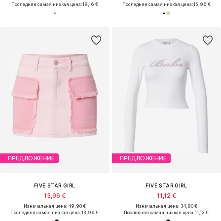
Последняя самая низкая цена:
19,16 €
Последняя самая низкая цена:
15,96 €
ПРЕДЛОЖЕНИЕ
ПРЕДЛОЖЕНИЕ
FIVE STAR GIRL
FIVE STAR GIRL
13,96 €
11,12 €
Изначальная цена: 49,90 €
Изначальная цена: 34,90 €
Последняя самая низкая цена:
13,96 €
Последняя самая низкая цена:
11,12 €