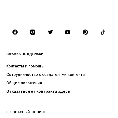
Толстовки
Пиджаки
Пляжная одежда
Комбинезоны
Плюс сайз
Одежда для беременных
Обувь
Спорт
Аксессуары
Премиум
ОДЕЖДА
СЛУЖБА ПОДДЕРЖКИ
НОВИНКИ
Модные тенденции
Платья
Джинсы
Контакты и помощь
Топы и майки
Штаны
Сотрудничество с создателями контента
Куртки
Свитеры и вязаные изделия
Общие положения
Белье
Блузки и туники
Отказаться от контракта здесь
Пальто
Юбки
Пляжная одежда
Толстовки
Пиджаки
Комбинезоны
БЕЗОПАСНЫЙ ШОПИНГ
Плюс сайз
Одежда для беременных